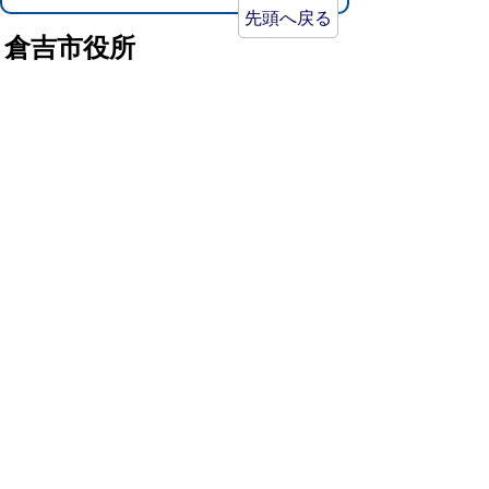
先頭へ戻る
倉吉市役所
法人番号：8000020312037
〒682-8611 鳥取県倉吉市葵町722
窓口ご案内
開庁時間：平日午前8時30分～午後5時15分
（祝日および年末年始を除く）
TEL:
0858-22-8111
FAX:0858-22-1087
市役所へのアクセス
市役所電話帳
庁舎案内
統計情報・人口情報