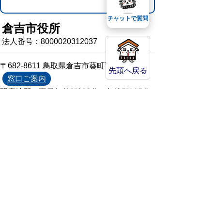
チャットで質問
倉吉市役所
法人番号：8000020312037
〒682-8611 鳥取県倉吉市葵町722
先頭へ戻る
窓口ご案内
開庁時間：平日午前8時30分～午後5時15分
（祝日および年末年始を除く）
TEL:
0858-22-8111
FAX:0858-22-1087
市役所へのアクセス
市役所電話帳
庁舎案内
統計情報・人口情報