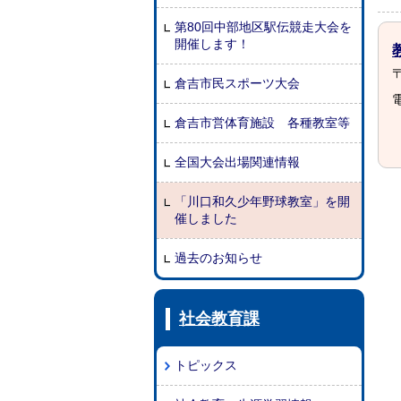
第80回中部地区駅伝競走大会を
開催します！
〒
倉吉市民スポーツ大会
電
倉吉市営体育施設 各種教室等
全国大会出場関連情報
「川口和久少年野球教室」を開
催しました
過去のお知らせ
社会教育課
トピックス