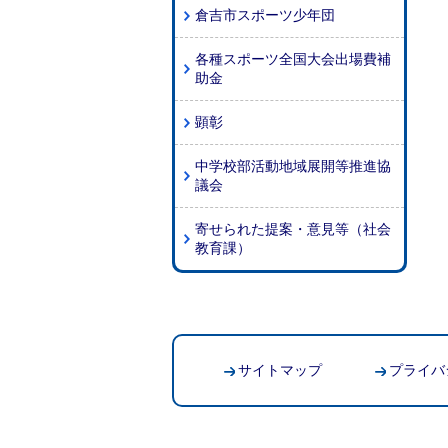
倉吉市スポーツ少年団
各種スポーツ全国大会出場費補
助金
顕彰
中学校部活動地域展開等推進協
議会
寄せられた提案・意見等（社会
教育課）
サイトマップ
プライバ