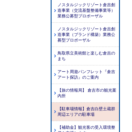
ノスタルジックリゾート倉吉創
造事業（交流基盤整備事業等）
業務公募型プロポーザル
ノスタルジックリゾート倉吉創
造事業（ブランド構築）業務公
募型プロポーザル
鳥取県立美術館と楽しむ倉吉の
まち
アート周遊パンフレット『倉吉
アート探訪』のご案内
【旅の情報局】 倉吉市の観光案
内所
【駐車場情報】倉吉白壁土蔵群
周辺エリアの駐車場
【補助金】観光客の受入環境整