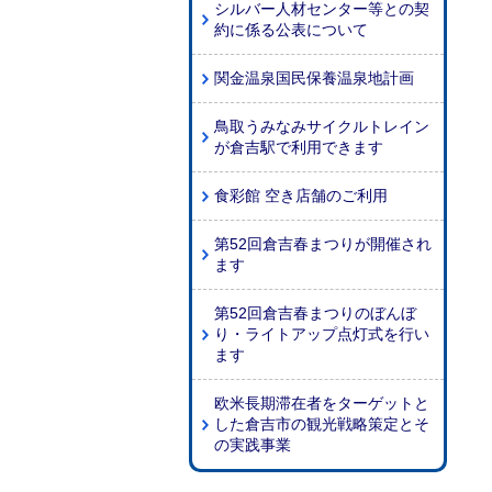
シルバー人材センター等との契
約に係る公表について
関金温泉国民保養温泉地計画
鳥取うみなみサイクルトレイン
が倉吉駅で利用できます
食彩館 空き店舗のご利用
第52回倉吉春まつりが開催され
ます
第52回倉吉春まつりのぼんぼ
り・ライトアップ点灯式を行い
ます
欧米長期滞在者をターゲットと
した倉吉市の観光戦略策定とそ
の実践事業