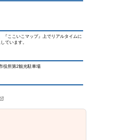
、『ここいこマップ』上でリアルタイムに
止しています。
市役所第2観光駐車場