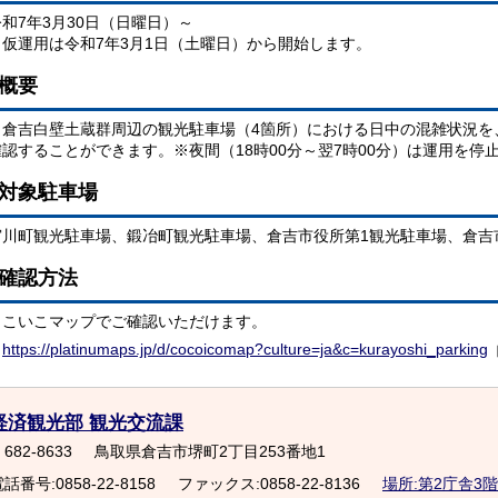
令和7年3月30日（日曜日）～
※仮運用は令和7年3月1日（土曜日）から開始します。
概要
倉吉白壁土蔵群周辺の観光駐車場（4箇所）における日中の混雑状況を
確認することができます。※夜間（18時00分～翌7時00分）は運用を停
対象駐車場
宮川町観光駐車場、鍛冶町観光駐車場、倉吉市役所第1観光駐車場、倉吉
確認方法
ここいこマップでご確認いただけます。
▶
https://platinumaps.jp/d/cocoicomap?culture=ja&c=kurayoshi_parking
経済観光部 観光交流課
682-8633
鳥取県倉吉市堺町2丁目253番地1
話番号:0858-22-8158
ファックス:0858-22-8136
場所:第2庁舎3階