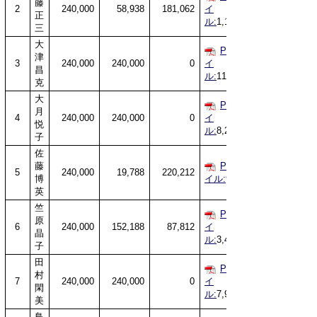
藤
2
240,000
58,938
181,062
イ
正
ル:
1,119KB
三
大
PDFファ
津
3
240,000
240,000
0
イ
昌
ル:
11,530KB
克
大
PDFファ
月
4
240,000
240,000
0
イ
悦
ル:
8,293KB
子
佐
藤
PDFファ
5
240,000
19,788
220,212
博
イル:
995KB
英
竺
PDFファ
原
6
240,000
152,188
87,812
イ
晶
ル:
3,483KB
子
田
PDFファ
村
7
240,000
240,000
0
イ
閑
ル:
7,925KB
美
鳥