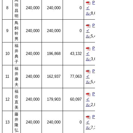
PDFファ
羽
8
240,000
240,000
0
イ
昌
ル:
8,605KB
明
鳥
PDFファ
飼
9
240,000
240,000
0
イ
幹
ル:
5,495KB
男
福
PDFファ
井
10
240,000
196,868
43,132
イ
典
ル:
3,660KB
子
福
PDFファ
井
11
240,000
162,937
77,063
イ
康
ル:
5,413KB
夫
福
PDFファ
谷
12
240,000
179,903
60,097
イ
直
ル:
2,842KB
美
藤
PDFファ
井
13
240,000
240,000
0
イ
隆
ル:
7,339KB
弘