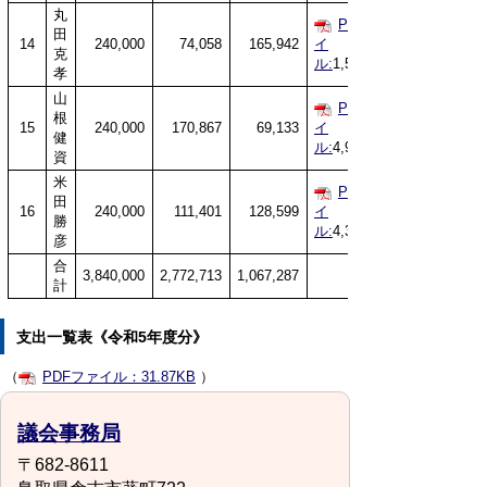
丸
PDFファ
田
14
240,000
74,058
165,942
イ
克
ル:
1,537KB
孝
山
PDFファ
根
15
240,000
170,867
69,133
イ
健
ル:
4,900KB
資
米
PDFファ
田
16
240,000
111,401
128,599
イ
勝
ル:
4,358KB
彦
合
3,840,000
2,772,713
1,067,287
計
支出一覧表《令和5年度分》
（
PDFファイル：31.87KB
）
議会事務局
〒682-8611