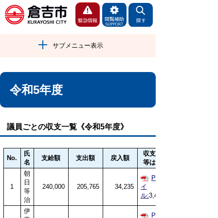
サブメニュー表示
令和5年度
議員ごとの収支一覧《令和5年度》
氏
収支報告書
No.
支給額
支出額
戻入額
名
等はこちら
朝
PDFファ
日
1
240,000
205,765
34,235
イ
等
ル:
3,490KB
治
伊
PDFファ