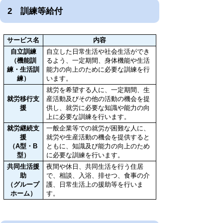
2 訓練等給付
サービス名
内容
自立訓練
自立した日常生活や社会生活ができ
（機能訓
るよう、一定期間、身体機能や生活
練・生活訓
能力の向上のために必要な訓練を行
練）
います。
就労を希望する人に、一定期間、生
就労移行支
産活動及びその他の活動の機会を提
援
供し、就労に必要な知識や能力の向
上に必要な訓練を行います。
就労継続支
一般企業等での就労が困難な人に、
援
就労や生産活動の機会を提供すると
（A型・B
ともに、知識及び能力の向上のため
型）
に必要な訓練を行います。
共同生活援
夜間や休日、共同生活を行う住居
助
で、相談、入浴、排せつ、食事の介
（グループ
護、日常生活上の援助等を行いま
ホーム）
す。