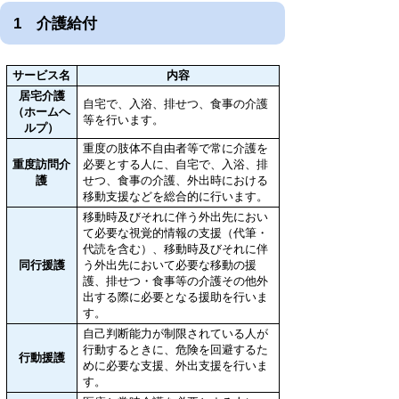
1 介護給付
サービス名
内容
居宅介護
自宅で、入浴、排せつ、食事の介護
（ホームヘ
等を行います。
ルプ）
重度の肢体不自由者等で常に介護を
重度訪問介
必要とする人に、自宅で、入浴、排
護
せつ、食事の介護、外出時における
移動支援などを総合的に行います。
移動時及びそれに伴う外出先におい
て必要な視覚的情報の支援（代筆・
代読を含む）、移動時及びそれに伴
同行援護
う外出先において必要な移動の援
護、排せつ・食事等の介護その他外
出する際に必要となる援助を行いま
す。
自己判断能力が制限されている人が
行動するときに、危険を回避するた
行動援護
めに必要な支援、外出支援を行いま
す。