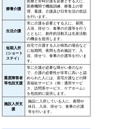
医療と常時介護を必要とする人に、
医療機関で機能訓練、療養上の管
療養介護
理、看護、介護及び日常生活の世話
を行います。
常に介護を必要とする人に、昼間、
入浴、排せつ、食事の介護等を行う
生活介護
とともに、創作的活動又は生産活動
の機会を提供します。
自宅で介護する人が病気の場合など
短期入所
に短期間、夜間も含め施設で、入
（ショート
浴、排せつ、食事の介護等を行いま
ステイ）
す。
常に介護が必要な障がい者のなか
で、介護の必要性が非常に高いと認
重度障害者
められた人には、居宅介護などの障
等包括支援
害福祉サービス（例：通所サービ
ス、訪問系サービス、ケアホーム）
を包括的に提供します。
施設に入所している人に、夜間や
施設入所支
休日、入浴、排せつ、食事の介護
援
等を行います。