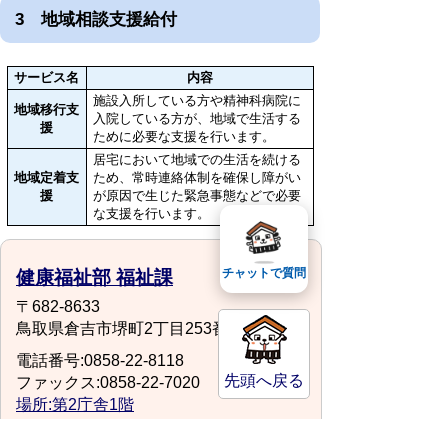
3 地域相談支援給付
サービス名
内容
施設入所している方や精神科病院に
地域移行支
入院している方が、地域で生活する
援
ために必要な支援を行います。
居宅において地域での生活を続ける
地域定着支
ため、常時連絡体制を確保し障がい
援
が原因で生じた緊急事態などで必要
な支援を行います。
チャットで質問
健康福祉部 福祉課
〒682-8633
鳥取県倉吉市堺町2丁目253番地1
電話番号:0858-22-8118
先頭へ戻る
ファックス:0858-22-7020
場所:第2庁舎1階
fukushi@city.kurayoshi.lg.jp