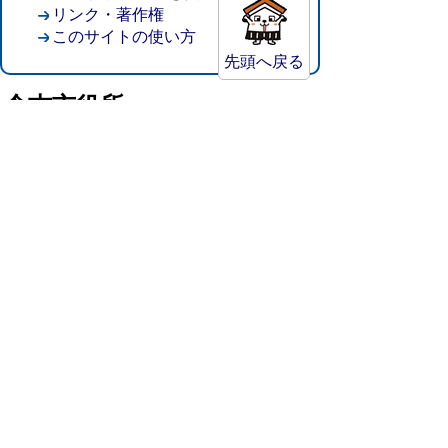
リンク・著作権
このサイトの使い方
先頭へ戻る
倉吉市役所
法人番号：8000020312037
〒682-8611 鳥取県倉吉市葵町722
窓口ご案内
開庁時間：平日午前8時30分～午後5時15分
（祝日および年末年始を除く）
TEL:
0858-22-8111
FAX:0858-22-1087
市役所へのアクセス
市役所電話帳
庁舎案内
統計情報・人口情報