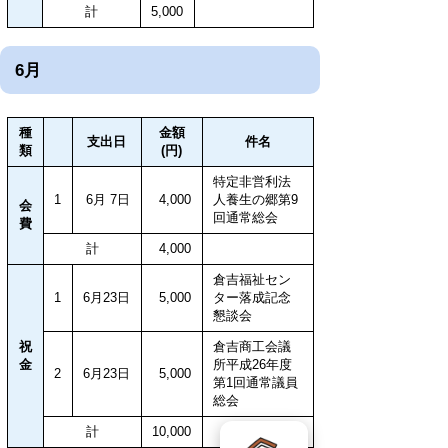
計
5,000
6月
種
金額
支出日
件名
類
(円)
特定非営利法
1
6月 7日
4,000
人養生の郷第9
会
回通常総会
費
計
4,000
倉吉福祉セン
1
6月23日
5,000
ター落成記念
懇談会
祝
倉吉商工会議
金
所平成26年度
2
6月23日
5,000
第1回通常議員
総会
計
10,000