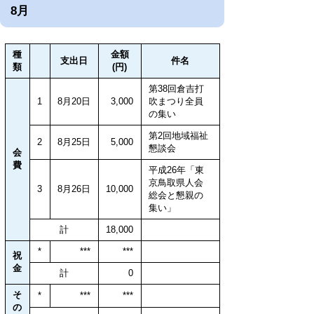
8月
種
金額
支出日
件名
類
(円)
第38回倉吉打
1
8月20日
3,000
吹まつり全員
の集い
第2回地域福祉
2
8月25日
5,000
懇談会
会
費
平成26年「東
京鳥取県人会
3
8月26日
10,000
総会と懇親の
集い」
計
18,000
*
***
***
祝
金
計
0
そ
*
***
***
の