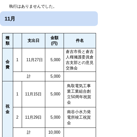
執行はありませんでした。
11月
種
金額
支出日
件名
類
(円)
倉吉市長と倉吉
人権擁護委員倉
1
11月27日
5,000
会
吉支部との意見
費
交換会
計
5,000
鳥取電気工事
業工業組合創
1
11月15日
5,000
立50周年祝賀
会
祝
金
南谷小水力発
2
11月29日
5,000
電所竣工祝賀
会
計
10,000