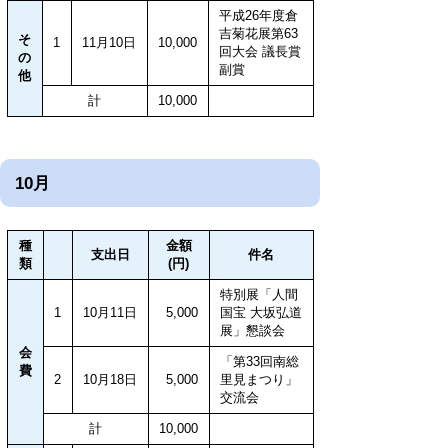
平成26年度倉
吉菊花展第63
そ
1
11月10日
10,000
回大会 議長賞
の
副賞
他
計
10,000
10月
種
金額
支出日
件名
類
(円)
特別展「人間
1
10月11日
5,000
国宝 大坂弘道
展」懇談会
会
「第33回南総
費
2
10月18日
5,000
里見まつり」
交流会
計
10,000