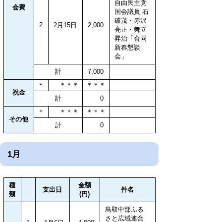
自由民主党
会費
国会議員 石
破茂・赤沢
2
2月15日
2,000
亮正・舞立
昇治「合同
新春懇談
会」
計
7,000
＊
＊＊＊
＊＊＊
祝金
計
0
＊
＊＊＊
＊＊＊
その他
計
0
1月
種
金額
支出日
件名
類
(円)
鳥取中部ふる
さと広域連合