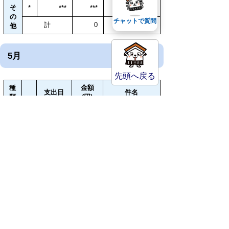
そ
*
***
***
の
チャットで質問
計
0
他
5月
先頭へ戻る
種
金額
支出日
件名
類
(円)
平成26年度倉
1
5月 9日
5,000
吉市農業委員
会定期総会
倉吉市叙勲者
の会「新叙勲
2
5月19日
5,000
者歓迎祝賀
会
会」
費
平成26年度鳥
取県中部地区
3
5月22日
3,000
日韓親善協会
総会