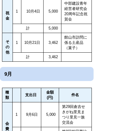
中部建設青年
経営者研究会
1
10月4日
5,000
祝
20周年記念祝
金
賀会
計
5,000
館山市訪問に
そ
1
10月21日
3,462
係る土産品
の
（菓子）
他
計
3,462
9月
種
金額
支出日
件名
類
(円)
第29回倉吉せ
きがね里見ま
1
9月6日
5,000
つり里見一族
交流会
会
費