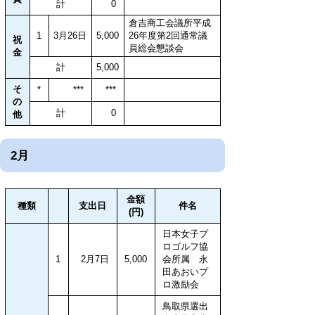
計
0
倉吉商工会議所平成
1
3月26日
5,000
26年度第2回通常議
祝
員総会懇談会
金
計
5,000
そ
*
***
***
の
計
0
他
2月
金額
種類
支出日
件名
(円)
日本女子プ
ロゴルフ協
1
2月7日
5,000
会所属 永
田あおいプ
ロ激励会
鳥取県選出