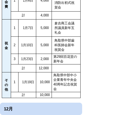
1
1月6日
4,000
会
消防出初式祝
費
賀会
計
4,000
倉吉商工会議
1
1月7日
5,000
所議員新年互
礼会
鳥取県中部歯
祝
2
1月10日
5,000
科医師会新年
金
祝賀会
第29回百花堂の
3
1月23日
2,000
新年会
計
12,000
鳥取県中部中小
企業青年中央会
そ
1
1月19日
10,000
40周年記念祝賀
の
会
他
計
10,000
12月