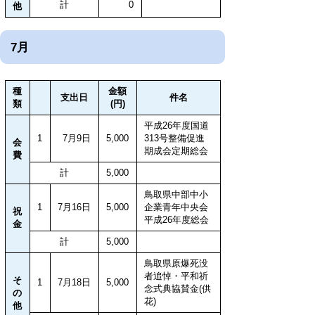
計
0
他
7月
種
金額
支出日
件名
類
(円)
平成26年度国道
1
7月9日
5,000
313号整備促進
会
期成会定期総会
費
計
5,000
鳥取県中部中小
1
7月16日
5,000
企業青年中央会
祝
平成26年度総会
金
計
5,000
鳥取県原爆死没
者追悼・平和祈
そ
1
7月18日
5,000
念式典協賛金(供
の
花)
他