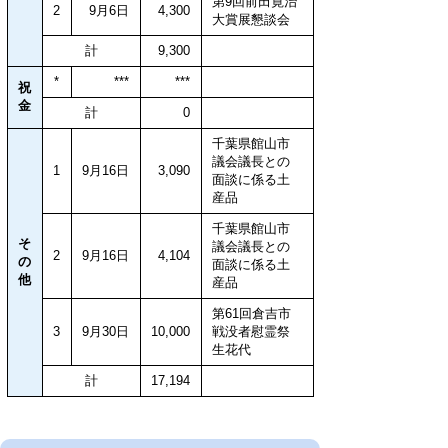
第9回前田寛治
2
9月6日
4,300
大賞展懇談会
計
9,300
*
***
***
祝
金
計
0
千葉県館山市
議会議長との
1
9月16日
3,090
面談に係る土
産品
千葉県館山市
そ
議会議長との
2
9月16日
4,104
の
面談に係る土
他
産品
第61回倉吉市
3
9月30日
10,000
戦没者慰霊祭
生花代
計
17,194