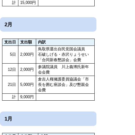
計
15,000円
2月
支出日
支出額
内訳
鳥取県選出自民党国会議員
5日
2,000円
石破しげる・赤沢りょうせい
「合同新春懇談会」会費
参議院議員 川上義博氏新年
12日
2,000円
会会費
倉吉人権擁護委員協議会「市
21日
5,000円
長を囲む座談会」及び懇親会
会費
計
9,000円
1月