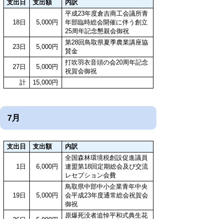
支出日
支出額
内訳
平成23年度倉吉商工会議所青
18日
5,000円
年部臨時総会開催に伴う創立
25周年記念懇親会御祝
第28回鳥取県夏季農業講座協
23日
5,000円
賛金
打吹羽衣音頭の会20周年記念
27日
5,000円
祝賀会御祝
計
15,000円
7月
支出日
支出額
内訳
全国森林環境税創設促進議員
1日
6,000円
連盟第18回定期総会及び交流
レセプション会費
鳥取県中部中小企業青年中央
19日
5,000円
会平成23年度通常総会祝賀会
御祝
原爆死没者追悼平和式典生花