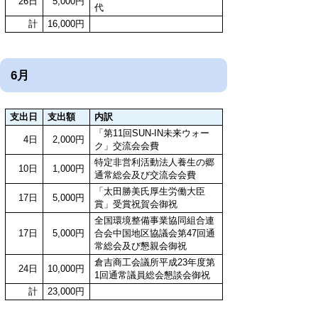
26日
5,000円
代
計
16,000円
6月
支出日
支出額
内訳
「第11回SUN-IN未来ウォー
4日
2,000円
ク」交流会会費
特定非営利活動法人養生の郷
10日
1,000円
通常総会及び交流会会費
「太田勝美氏厚生労働大臣
17日
5,000円
賞」受賞祝賀会御祝
全国環境整備事業協同組合連
17日
5,000円
合会中国地区協議会第47回通
常総会及び懇親会御祝
倉吉商工会議所平成23年度第
24日
10,000円
1回通常議員総会懇談会御祝
計
23,000円