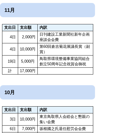
11月
支出日
支出額
内訳
日刊建設工業新聞社新年企画
4日
2,000円
座談会会費
第60回倉吉菊花展議長賞（副
4日
10,000円
賞）
鳥取県環境整備事業協同組合
19日
5,000円
創立50周年記念祝賀会御祝
計
17,000円
10月
支出日
支出額
内訳
東京鳥取県人会総会と懇親の
3日
10,000円
集い会費
6日
7,000円
坂根國之氏退任慰労会会費