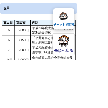
5月
支出日
支出額
内訳
チャットで質問
平成23年度倉吉市農業委員会
6日
5,000円
定期総会御祝
「平井知事と県議会の新体
6日
3,150円
制」新聞広告料
平成23年度倉吉市中学校・養
7日
5,000円
先頭へ戻る
護学校PTA連合会総会御祝
倉吉町並み保存会定例総会及
14日
1,000円
び懇談会会費
平成23年度倉吉市観光協会通
24日
6,000円
常総会及び懇親会会費
計
20,150円
4月