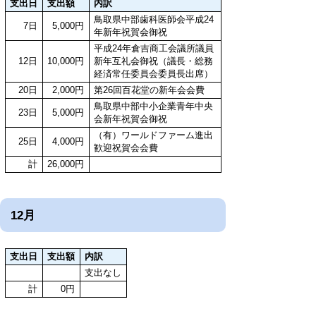
支出日
支出額
内訳
鳥取県中部歯科医師会平成24
7日
5,000円
年新年祝賀会御祝
平成24年倉吉商工会議所議員
12日
10,000円
新年互礼会御祝（議長・総務
経済常任委員会委員長出席）
20日
2,000円
第26回百花堂の新年会会費
鳥取県中部中小企業青年中央
23日
5,000円
会新年祝賀会御祝
（有）ワールドファーム進出
25日
4,000円
歓迎祝賀会会費
計
26,000円
12月
支出日
支出額
内訳
支出なし
計
0円