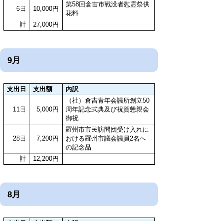
第58回倉吉市戦没者慰霊祭供
6日
10,000円
花料
計
27,000円
9月
支出日
支出額
内訳
（社）倉吉青年会議所創立50
11日
5,000円
周年記念式典及び祝賀懇親会
御祝
羅州市市民訪問団受け入れに
28日
7,200円
おける羅州市議会議員2名へ
の記念品
計
12,200円
8月