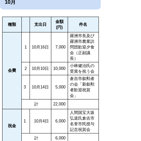
10月
金額
種類
支出日
件名
(円)
羅洲市長及び
羅洲市農業訪
1
10月16日
7,000
問団歓迎夕食
会（正副議
長）
小林健治氏の
2
10月10日
10,000
会費
受賞を祝う会
倉吉市叙勲者
の会「新叙勲
3
10月14日
5,000
者歓迎祝賀
会」
計
22,000
人間国宝大坂
弘道氏倉吉市
1
10月4日
6,000
名誉市民授与
祝金
記念祝賀会
計
6,000