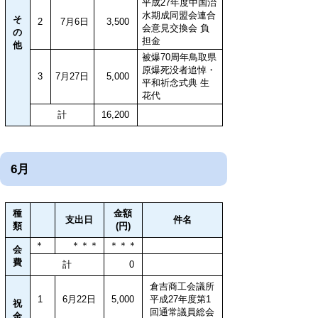
平成27年度中国治
水期成同盟会連合
そ
2
7月6日
3,500
会意見交換会 負
の
担金
他
被爆70周年鳥取県
原爆死没者追悼・
3
7月27日
5,000
平和祈念式典 生
花代
計
16,200
6月
種
金額
支出日
件名
類
(円)
＊
＊＊＊
＊＊＊
会
費
計
0
倉吉商工会議所
1
6月22日
5,000
平成27年度第1
祝
回通常議員総会
金