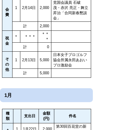
党国会議員 石破
1
2月14日
2,000
茂・赤沢 亮正・舞立
会
昇治「合同新春懇談
費
会」
計
2,000
＊＊
＊
＊＊＊
祝
＊
金
計
0
日本女子プロゴルフ
そ
1
2月13日
5,000
協会所属永田あおい
の
プロ激励会
他
計
5,000
1月
種
金額
支出日
件名
類
(円)
第30回百花堂の新
1
1月22日
2,000