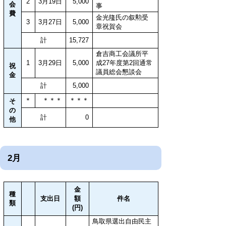
2
3月19日
5,000
会
事
費
金光隆氏の叙勲受
3
3月27日
5,000
章祝賀会
計
15,727
倉吉商工会議所平
1
3月29日
5,000
成27年度第2回通常
祝
議員総会懇談会
金
計
5,000
＊
＊＊＊
＊＊＊
そ
の
計
0
他
2月
金
種
支出日
額
件名
類
(円)
鳥取県選出自由民主