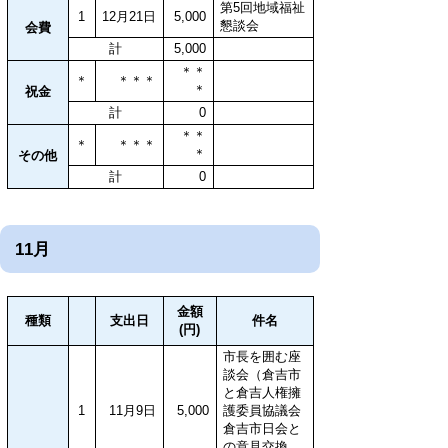
第5回地域福祉
1
12月21日
5,000
懇談会
会費
計
5,000
＊＊
＊
＊＊＊
＊
祝金
計
0
＊＊
＊
＊＊＊
＊
その他
計
0
11月
金額
種類
支出日
件名
(円)
市長を囲む座
談会（倉吉市
と倉吉人権擁
1
11月9日
5,000
護委員協議会
倉吉市日会と
の意見交換