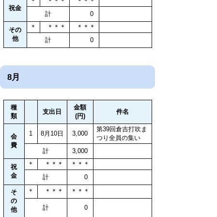
＊
＊＊＊
＊＊＊
祝金
計
0
＊
＊＊＊
＊＊＊
その
他
計
0
8月
種
金額
支出日
件名
類
(円)
第39回倉吉打吹ま
1
8月10日
3,000
会
つり全員の集い
費
計
3,000
＊
＊＊＊
＊＊＊
祝
金
計
0
＊
＊＊＊
＊＊＊
そ
の
計
0
他