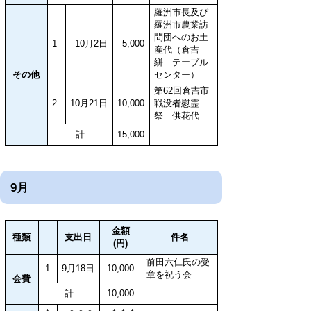
羅洲市長及び
羅洲市農業訪
問団へのお土
1
10月2日
5,000
産代（倉吉
絣 テーブル
その他
センター）
第62回倉吉市
2
10月21日
10,000
戦没者慰霊
祭 供花代
計
15,000
9月
金額
種類
支出日
件名
(円)
前田六仁氏の受
1
9月18日
10,000
章を祝う会
会費
計
10,000