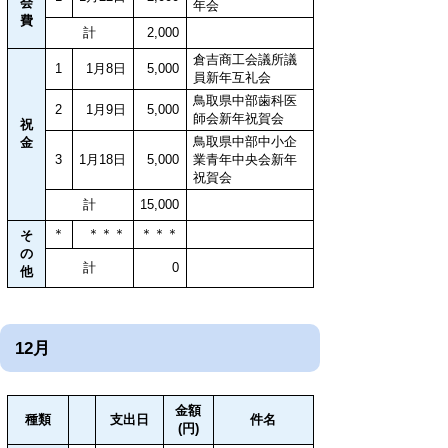
会
年会
費
計
2,000
倉吉商工会議所議
1
1月8日
5,000
員新年互礼会
鳥取県中部歯科医
2
1月9日
5,000
師会新年祝賀会
祝
鳥取県中部中小企
金
3
1月18日
5,000
業青年中央会新年
祝賀会
計
15,000
＊
＊＊＊
＊＊＊
そ
の
計
0
他
12月
金額
種類
支出日
件名
(円)