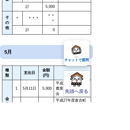
計
5,000
＊＊
そ
＊
＊＊＊
＊
の
他
計
0
5月
チャットで質問
種
金額
支出日
件名
類
(円)
平成27年度倉吉市
1
5月11日
5,000
農業委員会定期総
先頭へ戻る
会
会
平成27年度倉吉町
費
2
5月30日
1,000
並み保存会定例総
会
計
6,000
平成27年度倉吉市