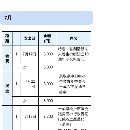
7月
種
金額
支出日
件名
類
(円)
特定非営利活動法
1
7月19日
5,000
人養生の郷設立10
会
周年記念祝賀会
費
計
5,000
鳥取県中部中小
7月21
企業青年中央会
1
5,000
祝
日
平成27年度通常
金
総会
計
5,000
千葉県松戸市議会
議員団の行政視察
1
7月2日
7,700
に係る土産品代
（清酒）