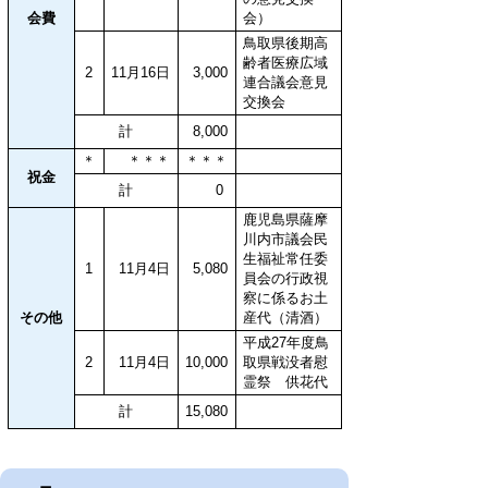
会費
会）
鳥取県後期高
齢者医療広域
2
11月16日
3,000
連合議会意見
交換会
計
8,000
＊
＊＊＊
＊＊＊
祝金
計
0
鹿児島県薩摩
川内市議会民
生福祉常任委
1
11月4日
5,080
員会の行政視
察に係るお土
その他
産代（清酒）
平成27年度鳥
2
11月4日
10,000
取県戦没者慰
霊祭 供花代
計
15,080