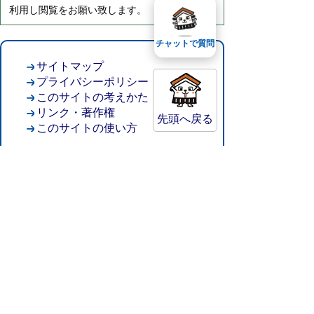
利用し閲覧をお願い致します。
チャットで質問
サイトマップ
プライバシーポリシー
このサイトの考えかた
リンク・著作権
先頭へ戻る
このサイトの使い方
倉吉市役所
法人番号：8000020312037
〒682-8611 鳥取県倉吉市葵町722
窓口ご案内
開庁時間：平日午前8時30分～午後5時15分
（祝日および年末年始を除く）
TEL:
0858-22-8111
FAX:0858-22-1087