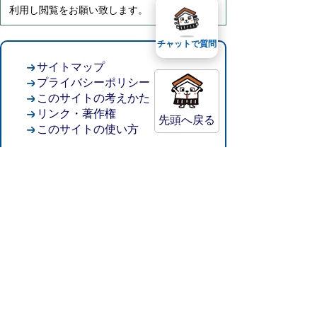
利用し閲覧をお願い致します。
チャットで質問
サイトマップ
プライバシーポリシー
このサイトの考えかた
リンク・著作権
先頭へ戻る
このサイトの使い方
倉吉市役所
法人番号：8000020312037
〒682-8611 鳥取県倉吉市葵町722
窓口ご案内
開庁時間：平日午前8時30分～午後5時15分
（祝日および年末年始を除く）
TEL:
0858-22-8111
FAX:0858-22-1087