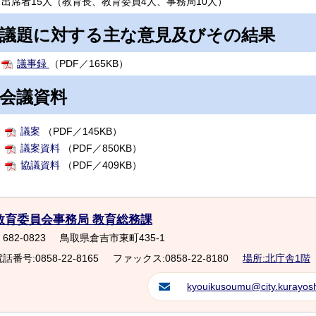
出席者15人（教育長、教育委員4人、事務局10人）
議題に対する主な意見及びその結果
議事録
（PDF／165KB）
会議資料
議案
（PDF／145KB）
議案資料
（PDF／850KB）
協議資料
（PDF／409KB）
教育委員会事務局 教育総務課
682-0823
鳥取県倉吉市東町435-1
話番号:0858-22-8165
ファックス:0858-22-8180
場所:北庁舎1階
kyouikusoumu@city.kurayoshi