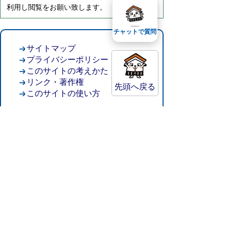
利用し閲覧をお願い致します。
チャットで質問
サイトマップ
プライバシーポリシー
このサイトの考えかた
リンク・著作権
先頭へ戻る
このサイトの使い方
倉吉市役所
法人番号：8000020312037
〒682-8611 鳥取県倉吉市葵町722
窓口ご案内
開庁時間：平日午前8時30分～午後5時15分
（祝日および年末年始を除く）
TEL:
0858-22-8111
FAX:0858-22-1087