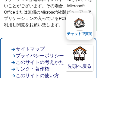
いことがございます。その場合、Microsoft
Officeまたは無償のMicrosoft社製ビューアーア
プリケーションの入っているPC端末などをご
利用し閲覧をお願い致します。
チャットで質問
サイトマップ
プライバシーポリシー
このサイトの考えかた
先頭へ戻る
リンク・著作権
このサイトの使い方
倉吉市役所
法人番号：8000020312037
〒682-8611 鳥取県倉吉市葵町722
窓口ご案内