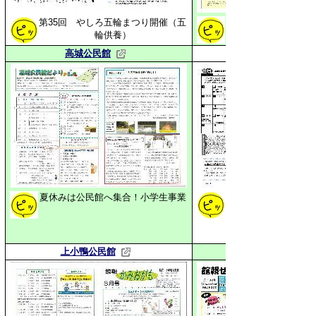
第35回 やしろ五輪まつり開催（五
癒しのルームスプレ
輪供養）
高城公民館
夏休みは公民館へ集合！小学生事業
地域の皆様に支えら
優勝目指して頑張る
上小鴨公民館