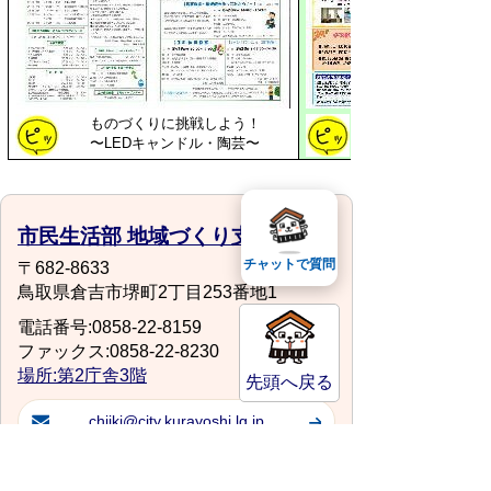
ものづくりに挑戦しよう！
福祉の和 せきがね
〜LEDキャンドル・陶芸〜
市民生活部 地域づくり支援課
チャットで質問
〒682-8633
鳥取県倉吉市堺町2丁目253番地1
電話番号:0858-22-8159
ファックス:0858-22-8230
場所:第2庁舎3階
先頭へ戻る
chiiki@city.kurayoshi.lg.jp