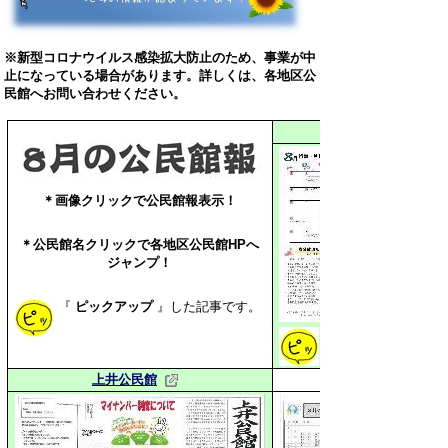
※新型コロナウイルス感染拡大防止のため、事業が中
止になっている場合があります。詳しくは、各地区公
民館へお問い合わせください。
＊画像クリックで公民館報表示！
＊公民館名クリックで
各地区公民館HPへ
ジャンプ！
『
ピックアップ
』した
記事です。
地域の皆さんと一緒
上井公民館