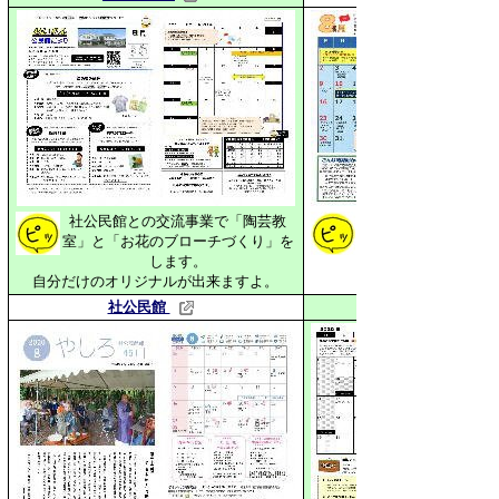
社公民館との交流事業で
「陶芸教
灘手の「これから」
室」と「お花のブローチづくり」を
します。
自分だけのオリジナルが出来ますよ。
社公民館