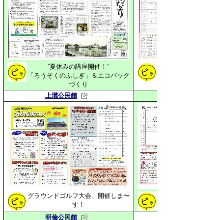
”夏休みの講座開催！”
「ろうそくのふしぎ」＆エコバック
「西郷地区の課題っ
づくり
上灘公民館
グラウンドゴルフ大会、開催しま〜
コロナ禍における町
す！
明倫公民館