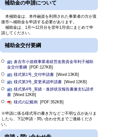
補助金の申請について
本補助金は、本件融資を利用された事業者の方が直
接市へ補助金を申請する必要があります。
補助金は、1月〜12月分を翌年1月頃にまとめて申
請してください。
補助金交付要綱
倉吉市小規模事業者経営改善資金等利子補助
金交付要綱
[PDF:127KB]
様式第1号_交付申請書
[Word:13KB]
様式第3号_変更承認申請書
[Word:12KB]
様式第4号_実績・進捗状況報告書兼支払請求
書
[Word:12KB]
様式の記載例
[PDF:352KB]
※申請に係る様式等の書き方などご不明な点がありま
したら、下記申請・問い合わせ先までご連絡くださ
い。
申請・問い合わせ先