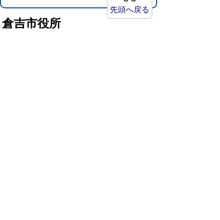
先頭へ戻る
倉吉市役所
法人番号：8000020312037
〒682-8611 鳥取県倉吉市葵町722
窓口ご案内
開庁時間：平日午前8時30分～午後5時15分
（祝日および年末年始を除く）
TEL:
0858-22-8111
FAX:0858-22-1087
市役所へのアクセス
市役所電話帳
庁舎案内
統計情報・人口情報