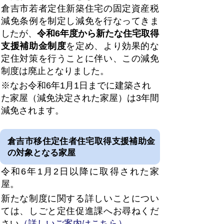
倉吉市若者定住新築住宅の固定資産税
減免条例を制定し
減免を行なってきま
したが、
令和6年度から新たな住宅取得
支援補助金制度
を定め、より効果的な
定住対策を行うことに伴い、この減免
制度は廃止となりました。
※なお令和6年1月1日までに建築され
た家屋（減免決定された家屋）は3年間
減免されます。
倉吉市移住定住者住宅取得支援補助金
の対象となる家屋
令和6年1月2日以降に取得された家
屋。
新たな制度に関する詳しいことについ
ては、しごと定住促進課へお尋ねくだ
さい
（詳しいご案内はこちら）
。