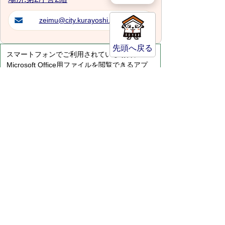
zeimu@city.kurayoshi.lg.jp
先頭へ戻る
スマートフォンでご利用されている場合、
Microsoft Office用ファイルを閲覧できるアプ
リケーションが端末にインストールされていな
いことがございます。その場合、Microsoft
Officeまたは無償のMicrosoft社製ビューアーア
プリケーションの入っているPC端末などをご
利用し閲覧をお願い致します。
サイトマップ
プライバシーポリシー
このサイトの考えかた
リンク・著作権
このサイトの使い方