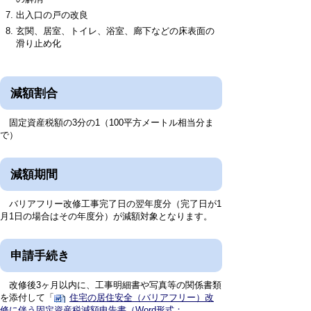
出入口の戸の改良
玄関、居室、トイレ、浴室、廊下などの床表面の
滑り止め化
減額割合
固定資産税額の3分の1（100平方メートル相当分ま
で）
減額期間
バリアフリー改修工事完了日の翌年度分（完了日が1
月1日の場合はその年度分）が減額対象となります。
申請手続き
改修後3ヶ月以内に、工事明細書や写真等の関係書類
を添付して「
住宅の居住安全（バリアフリー）改
修に伴う固定資産税減額申告書（Word形式：