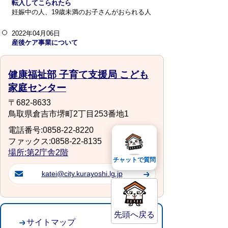
転入してこられたら
妊娠中の人、19歳未満のお子さんがおられる人
2022年04月06日
産後ケア事業について
健康福祉部 子育て支援局 こども
家庭センター
〒682-8633
鳥取県倉吉市堺町2丁目253番地1
電話番号:0858-22-8220
ファックス:0858-22-8135
場所:第2庁舎2階
チャットで質問
katei@city.kurayoshi.lg.jp
先頭へ戻る
サイトマップ