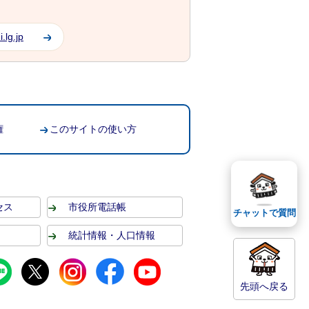
.lg.jp
権
このサイトの使い方
セス
市役所電話帳
チャットで質問
統計情報・人口情報
先頭へ戻る