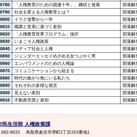
0780
「人権教育のための国連十年」、継続と発展
部落解
0790
社会を変える人権教育とは？
部落解
0800
イラク攻撃から一年
部落解
0810
職業と世系に基づく差別
部落解
0820
「人権教育世界プログラム」採択
部落解
0830
いまこそ人権政策
部落解
0840
メディア社会と人権
部落解
0850
ジェンダーエッセイめざめる女つぶやく男
部落解
0860
エンパワメントのための人権論
部落解
0870
コミュニケーションから始まる
部落解
0880
時代の曲がり角にいる私たち
部落解
0890
それぞれの多様な発言
部落解
0900
見えない差別
部落解
0910
不動産売買と差別
部落解
市民生活部 人権政策課
682-8633
鳥取県倉吉市堺町2丁目253番地1