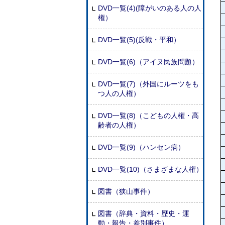
DVD一覧(4)(障がいのある人の人
権）
DVD一覧(5)(反戦・平和）
DVD一覧(6)（アイヌ民族問題）
DVD一覧(7)（外国にルーツをも
つ人の人権）
DVD一覧(8)（こどもの人権・高
齢者の人権）
DVD一覧(9)（ハンセン病）
DVD一覧(10)（さまざまな人権）
図書（狭山事件）
図書（辞典・資料・歴史・運
動・報告・差別事件）