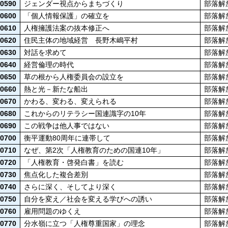
0590
ジェンダー視点からまちづくり
部落解
0600
「個人情報保護」の確立を
部落解
0610
人権擁護法案の抜本修正へ
部落解
0620
住民主体の地域経営 長野木嶋平村
部落解
0630
対話を求めて
部落解
0640
経営倫理の時代
部落解
0650
草の根から人権委員会の設立を
部落解
0660
熱と光－新たな船出
部落解
0670
かわる、変わる、変えられる
部落解
0680
これからのリテラシー国連識字の10年
部落解
0690
この戦争は他人事ではない
部落解
0700
衡平運動80周年に連帯して
部落解
0710
なぜ、第2次「人権教育のための国連10年」
部落解
0720
「人権教育・啓発白書」を読む
部落解
0730
焦点化した複合差別
部落解
0740
さらに深く、そしてより深く
部落解
0750
自分を変え／社会を変える学びへの誘い
部落解
0760
雇用問題のゆくえ
部落解
0770
分水嶺に立つ「人権尊重国家」の理念
部落解