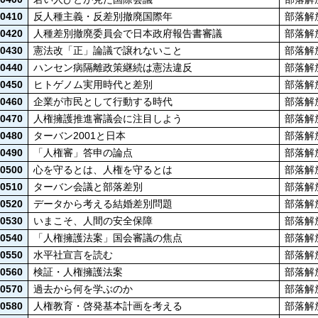
0410
反人種主義・反差別撤廃国際年
部落解
0420
人種差別撤廃委員会で日本政府報告書審議
部落解
0430
憲法改「正」論議で譲れないこと
部落解
0440
ハンセン病隔離政策継続は憲法違反
部落解
0450
ヒトゲノム実用時代と差別
部落解
0460
企業が市民として行動する時代
部落解
0470
人権擁護推進審議会に注目しよう
部落解
0480
ターバン2001と日本
部落解
0490
「人権審」答申の論点
部落解
0500
心を守るとは、人権を守るとは
部落解
0510
ターバン会議と部落差別
部落解
0520
データから考える結婚差別問題
部落解
0530
いまこそ、人間の安全保障
部落解
0540
「人権擁護法案」国会審議の焦点
部落解
0550
水平社宣言を読む
部落解
0560
検証・人権擁護法案
部落解
0570
過去から何を学ぶのか
部落解
0580
人権教育・啓発基本計画を考える
部落解