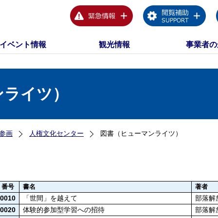
イベント情報
観光情報
事業者の
ンライツ）
参画
人権文化センター
図書（ヒューマンライツ）
番号
書名
著者
0010
「世間」を越えて
部落解
0020
体験的参加型学習への招待
部落解