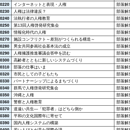
0220
インターネットと表現・人権
部落解
0230
人権は法律違反？
部落解
0240
法執行者の人権教育
部落解
0250
第13回人権啓発研究集会
部落解
0260
情報化時代の人権
部落解
0270
施設コンフリクト～差別がつくられる構造～
部落解
0280
男女共同参画社会基本法の成立
部落解
0290
人権擁護推進審議会答申を読む
部落解
0300
高齢者とともに新しいシステムづくり
部落解
0310
部落の仕事はいま
部落解
0320
市民としての子どもたち
部落解
0330
パートナーシップによるまちづくり
部落解
0340
群馬で人権啓発研究集会
部落解
0350
沖縄と人権
部落解
0360
警察と人権教育
部落解
0370
道遠い共生―「犯罪者」はどちら側か
部落解
0380
平和の文化国際年に寄せて
部落解
0390
国内人権システムの構築
部落解
0400
若い人びとが見た国際会議
部落解