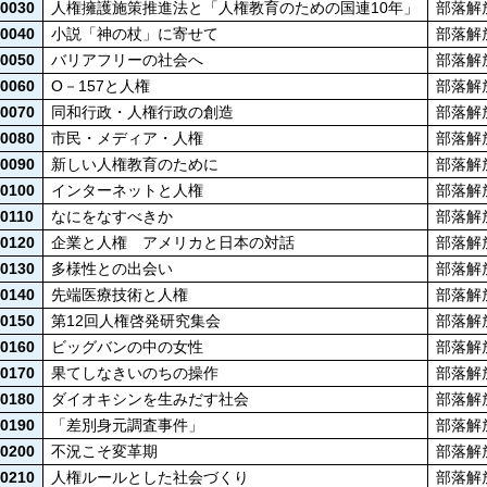
0030
人権擁護施策推進法と「人権教育のための国連10年」
部落解
0040
小説「神の杖」に寄せて
部落解
0050
バリアフリーの社会へ
部落解
0060
O－157と人権
部落解
0070
同和行政・人権行政の創造
部落解
0080
市民・メディア・人権
部落解
0090
新しい人権教育のために
部落解
0100
インターネットと人権
部落解
0110
なにをなすべきか
部落解
0120
企業と人権 アメリカと日本の対話
部落解
0130
多様性との出会い
部落解
0140
先端医療技術と人権
部落解
0150
第12回人権啓発研究集会
部落解
0160
ビッグバンの中の女性
部落解
0170
果てしなきいのちの操作
部落解
0180
ダイオキシンを生みだす社会
部落解
0190
「差別身元調査事件」
部落解
0200
不況こそ変革期
部落解
0210
人権ルールとした社会づくり
部落解