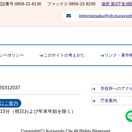
話番号:0858-22-8130
ファックス:0858-22-8230
場所:第2庁舎3階
jinkenseisaku@city.kurayoshi
シーポリシー
このサイトの考えかた
リンク・著作
0312037
市役所へのアク
庁舎案内
口ご案内
時15分（祝日および年末年始を除く）
Copyright(C) Kurayoshi City All Rights Reserved.