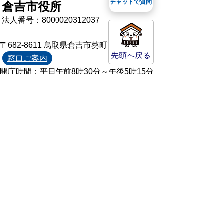
チャットで質問
倉吉市役所
法人番号：8000020312037
〒682-8611 鳥取県倉吉市葵町722
先頭へ戻る
窓口ご案内
開庁時間：平日午前8時30分～午後5時15分
（祝日および年末年始を除く）
TEL:
0858-22-8111
FAX:0858-22-1087
市役所へのアクセス
市役所電話帳
庁舎案内
統計情報・人口情報