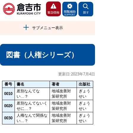
サブメニュー表示
図書（人権シリーズ）
更新日:2023年7月4日
番号
書名
著者
出版社
差別なんてな
地域改善対
ぎょう
0010
い…？
策研究所
せい
差別なんてないく
地域改善対
ぎょう
0020
せに…？
策研究所
せい
人権なんて関係な
地域改善対
ぎょう
0030
い…？
策研究所
せい