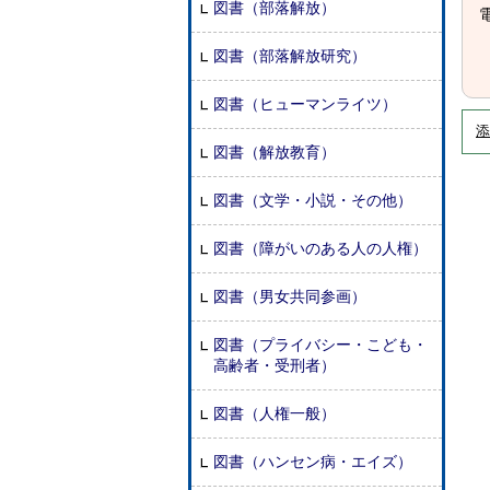
図書（部落解放）
電
図書（部落解放研究）
図書（ヒューマンライツ）
添
図書（解放教育）
図書（文学・小説・その他）
図書（障がいのある人の人権）
図書（男女共同参画）
図書（プライバシー・こども・
高齢者・受刑者）
図書（人権一般）
図書（ハンセン病・エイズ）