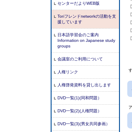
センターだよりWEB版
Toriフレンドnetworkの活動を支
援しています
日本語学習会のご案内
Information on Japanese study
groups
会議室のご利用について
人権リンク
人権啓発資料を貸し出します
DVD一覧(1)(同和問題）
DVD一覧(2)(人権問題）
DVD一覧(3)(男女共同参画）