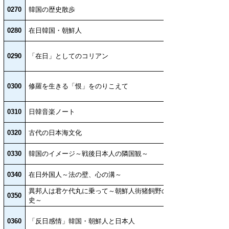
0270
韓国の歴史散歩
0280
在日韓国・朝鮮人
0290
「在日」としてのコリアン
0300
修羅を生きる「恨」をのりこえて
0310
日韓音楽ノート
0320
古代の日本海文化
0330
韓国のイメージ～戦後日本人の隣国観～
0340
在日外国人～法の壁、心の溝～
異邦人は君ケ代丸に乗って～朝鮮人街猪飼野の形成
0350
史～
0360
「反日感情」韓国・朝鮮人と日本人