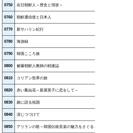
0750
在日朝鮮人～歴史と現状～
0760
朝鮮通信使と日本人
0770
新サハリン紀行
0780
海游録
0790
韓国こころ旅
0800
被爆朝鮮人教師の戦後誌
0810
コリアン世界の旅
0820
赤い鳳仙花～新屋英子に恋をして～
0830
娘に語る祖国
0840
演じつづけて
0850
アリランの歌～韓国伝統音楽の魅力をさぐる～