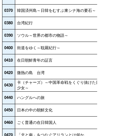
0370
韓国済州島～日韓をむすぶ東シナ海の要石～
0380
台湾紀行
0390
ソウル～世界の都市の物語～
0400
街道をゆく～耽羅紀行～
0410
在日朝鮮青年の証言
0420
微熱の島 台湾
卡（チャーズ）～中国革命戦をくぐり抜けた日本人
0430
少女～
0440
ハングルへの旅
0450
日本の中の朝鮮文化
0460
ごく普通の在日韓国人
0470
「北と南」をつなぐアリランとは何か