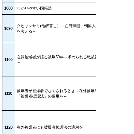
1080
わかりやすい国籍法
タヒャンサリ(他郷暮し）～在日韓国・朝鮮人差別
1090
を考える～
在韓被爆者が語る被爆50年～求められる戦後補償
1100
～
被爆者が被爆者でなくされるとき～在外被爆者にも
1110
「被爆者援護法」の適用を～
1120
在外被爆者にも被爆者援護法の適用を