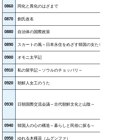
0860
同化と異化のはざまで
0870
創氏改名
0880
自治体の国際政策
0890
スカートの風～日本永住をめざす韓国の女たち～
0900
オモニ太平記
0910
私の留学記～ソウルのチョッパリ～
0920
朝鮮人女工のうた
0930
日朝国際交流会議～古代朝鮮文化と山陰～
0940
韓国人の心の構造～暮らしと民俗に探る～
0950
ゆれる木槿花（ムグンファ）