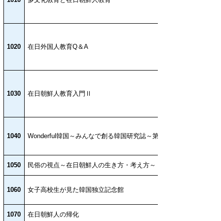
1020
在日外国人教育Q＆A
1030
在日朝鮮人教育入門Ⅱ
1040
Wonderful韓国～みんなで創る韓国研究誌～第1巻
1050
民俗の視点～在日朝鮮人の生き方・考え方～
1060
女子高校生が見た韓国独立記念館
1070
在日朝鮮人の帰化