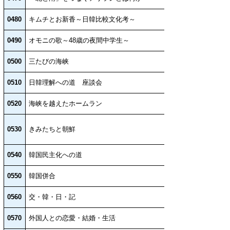
0480
キムチとお新香～日韓比較文化考～
0490
オモニの歌～48歳の夜間中学生～
0500
三たびの海峡
0510
日韓理解への道 座談会
0520
海峡を越えたホームラン
0530
きみたちと朝鮮
0540
韓国民主化への道
0550
韓国併合
0560
交・韓・日・記
0570
外国人との恋愛・結婚・生活