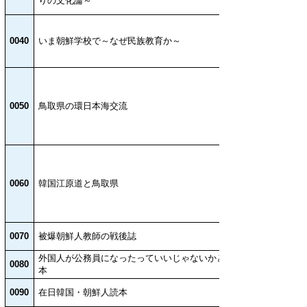
りの文化論～
0040
いま朝鮮学校で～なぜ民族教育か～
0050
鳥取県の環日本海交流
0060
韓国江原道と鳥取県
0070
被爆朝鮮人教師の戦後誌
外国人が公務員になったっていいじゃないかという
0080
本
0090
在日韓国・朝鮮人読本