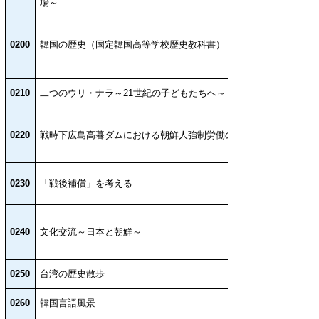
場～
0200
韓国の歴史（国定韓国高等学校歴史教科書）
0210
二つのウリ・ナラ～21世紀の子どもたちへ～
0220
戦時下広島高暮ダムにおける朝鮮人強制労働の記録
0230
「戦後補償」を考える
0240
文化交流～日本と朝鮮～
0250
台湾の歴史散歩
0260
韓国言語風景