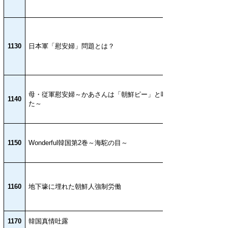
1130
日本軍「慰安婦」問題とは？
母・従軍慰安婦～かあさんは「朝鮮ピー」と呼ばれ
1140
た～
1150
Wonderful韓国第2巻～海駝の目～
1160
地下壕に埋れた朝鮮人強制労働
1170
韓国真情吐露