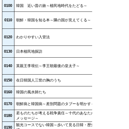
0100
韓国 近い昔の旅～植民地時代をたどる～
0110
朝鮮・韓国を知る本～隣の国が見えてくる～
0120
わかりやすい入管法
0130
日本植民地探訪
0140
英親王李垠伝～李王朝最後の皇太子～
0150
在日韓国人三世の胸のうち
0160
韓国の風水師たち
0170
朝鮮病と韓国病～差別問題のタブーを明かす～
若ものたちが考える戦争責任～十代のあなたからの
0180
メッセージ～
観光コースでない韓国～歩いて見る日韓・歴史の現
0190