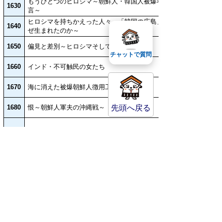
もうひとつのヒロシマ～朝鮮人・韓国人被爆者の証
1630
言～
ヒロシマを持ちかえった人々～「韓国の広島」はな
1640
ぜ生まれたのか～
1650
偏見と差別～ヒロシマそして被爆朝鮮人～
チャットで質問
1660
インド・不可触民の女たち
1670
海に消えた被爆朝鮮人徴用工鎮魂の海峡
1680
恨～朝鮮人軍夫の沖縄戦～
先頭へ戻る
1690
関東大震災と朝鮮人～いわれなく殺された人びと～
1700
朝鮮概観
「鎖国」のなかの「異人」たち～近世日本人は朝鮮
1710