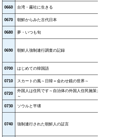
0660
台湾・霧社に生きる
0670
朝鮮からみた古代日本
0680
夢・いつも旬
0690
朝鮮人強制連行調査の記録
0700
はじめての韓国語
0710
スカートの風～日韓＝会わせ鏡の世界～
外国人は住民です～自治体の外国人住民施策ガイド
0720
～
0730
ソウルと平壌
0740
強制連行された朝鮮人の証言