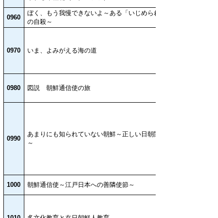
ぼく、もう我慢できないよ～ある「いじめられっ子
0960
の自殺～
0970
いま、よみがえる海の道
0980
図説 朝鮮通信使の旅
あまりにも知られていない朝鮮～正しい日朝関係史
0990
～
1000
朝鮮通信使～江戸日本への善隣使節～
1010
多文化教育と在日朝鮮人教育