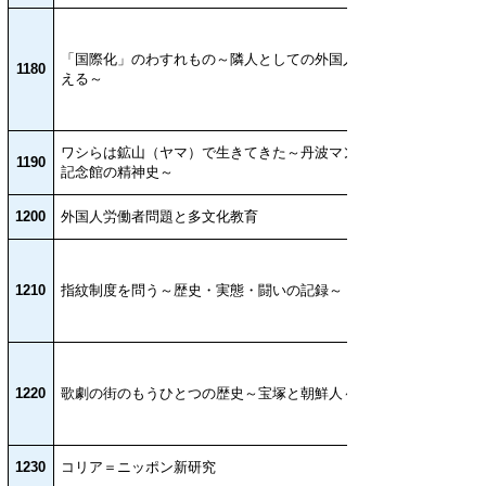
「国際化」のわすれもの～隣人としての外国人を考
1180
える～
ワシらは鉱山（ヤマ）で生きてきた～丹波マンガン
1190
記念館の精神史～
1200
外国人労働者問題と多文化教育
1210
指紋制度を問う～歴史・実態・闘いの記録～
1220
歌劇の街のもうひとつの歴史～宝塚と朝鮮人～
1230
コリア＝ニッポン新研究