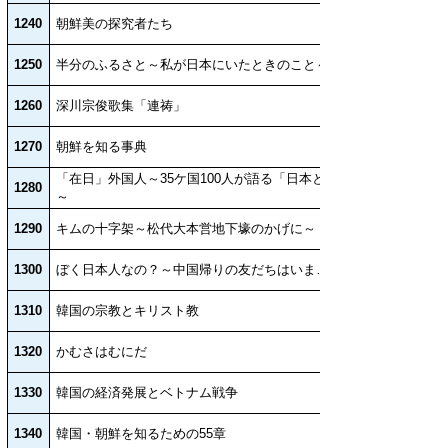
1240
朝鮮美の探究者たち
1250
半分のふるさと～私が日本にいたときのこと～
1260
深川宗俊歌集「連祷」
1270
朝鮮を知る事典
「在日」外国人～35ケ国100人が語る「日本と私」
1280
～
1290
キムの十字架～松代大本営地下壕のかげに～
1300
ぼく日本人なの？～中国帰りの友だちはいま…～
1310
韓国の宗教とキリスト教
1320
かむさはむにだ
1330
韓国の経済発展とベトナム戦争
1340
韓国・朝鮮を知るための55章