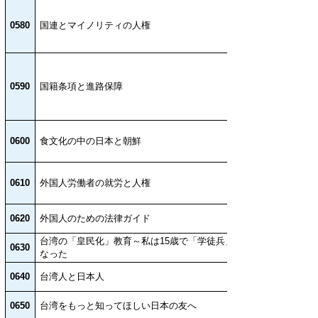
0580
国連とマイノリティの人権
0590
国籍条項と進路保障
0600
食文化の中の日本と朝鮮
0610
外国人労働者の就労と人権
0620
外国人のための法律ガイド
台湾の「皇民化」教育～私は15歳で「学徒兵」と
0630
なった
0640
台湾人と日本人
0650
台湾をもっと知ってほしい日本の友へ