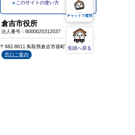
このサイトの使い方
チャットで質問
倉吉市役所
法人番号：8000020312037
〒682-8611 鳥取県倉吉市葵町722
先頭へ戻る
窓口ご案内
開庁時間：平日午前8時30分～午後5時15分
（祝日および年末年始を除く）
TEL:
0858-22-8111
FAX:0858-22-1087
市役所へのアクセス
市役所電話帳
庁舎案内
統計情報・人口情報