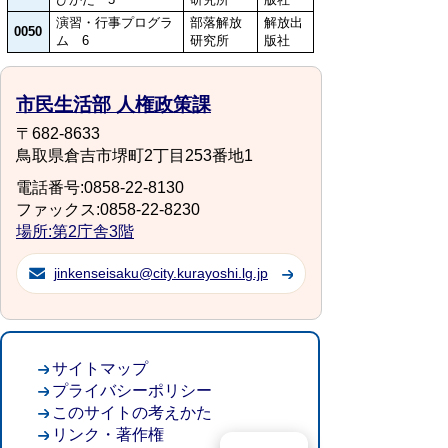
演習・行事プログラ
部落解放
解放出
0050
ム 6
研究所
版社
市民生活部 人権政策課
〒682-8633
鳥取県倉吉市堺町2丁目253番地1
電話番号:0858-22-8130
ファックス:0858-22-8230
場所:第2庁舎3階
jinkenseisaku@city.kurayoshi.lg.jp
サイトマップ
プライバシーポリシー
このサイトの考えかた
リンク・著作権