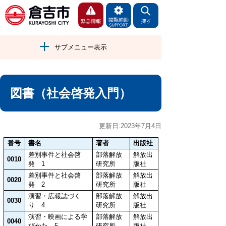
サブメニュー表示
図書（社会啓発入門）
更新日:2023年7月4日
番号
書名
著者
出版社
差別事件と社会啓
部落解放
解放出
0010
発 1
研究所
版社
差別事件と社会啓
部落解放
解放出
0020
発 2
研究所
版社
演習・広報誌づく
部落解放
解放出
0030
り 4
研究所
版社
演習・映画による学
部落解放
解放出
0040
びかた 5
研究所
版社