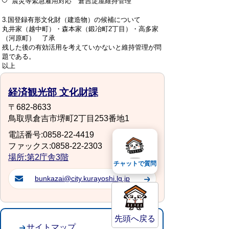
震災等緊急雇用対応 倉吉淀屋維持管理
3.国登録有形文化財（建造物）の候補について
丸井家（越中町）・森本家（鍛冶町2丁目）・高多家
（河原町） 了承
残した後の有効活用を考えていかないと維持管理が問
題である。
以上
経済観光部 文化財課
〒682-8633
鳥取県倉吉市堺町2丁目253番地1
電話番号:0858-22-4419
ファックス:0858-22-2303
場所:第2庁舎3階
チャットで質問
bunkazai@city.kurayoshi.lg.jp
先頭へ戻る
サイトマップ