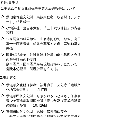
(1)報告事項
1.平成23年度文化財保護事業の経過報告について
県指定保護文化財 鳥飼家住宅一般公開（アンケ
ート）結果報告
小鴨神社（倉吉市大宮）「三十六歌仙額」の内容
説明
仏像調査の結果報告 山名寺阿弥陀三尊像、高田
家十一面観音像、報恩寺薬師如来像、耳弥勒堂如
来像
国天然記念物 波波伎神社社叢の倒木処理と今後
の管理計画の必要性
森本委員・國本委員から現地指導をいただいて、
危険木処理等、管理計画を立てる。
2.表彰関係
県無形文化財保持者 福井貞子 文化庁「地域文
化功労者表彰」 11月17日
県無形民俗文化財 せきがねさいとりさし保存会
青少年育成鳥取県民会議「青少年及び育成活動等
の顕彰」受賞 10月16日
市無形民俗文化財 高城牛追掛節保存会
伝統文化活性化国民協会「地域伝統文化功労者表