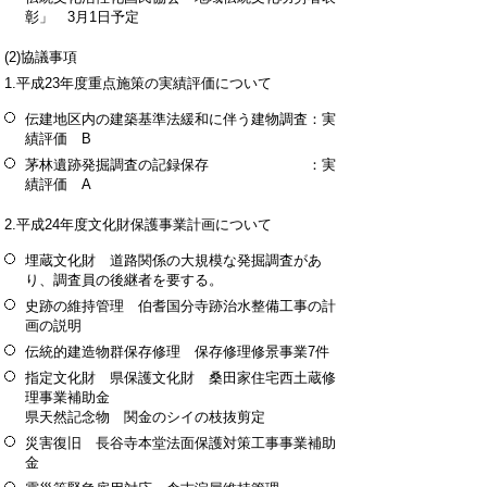
彰」 3月1日予定
(2)協議事項
1.平成23年度重点施策の実績評価について
伝建地区内の建築基準法緩和に伴う建物調査：実
績評価 B
茅林遺跡発掘調査の記録保存 ：実
績評価 A
2.平成24年度文化財保護事業計画について
埋蔵文化財 道路関係の大規模な発掘調査があ
り、調査員の後継者を要する。
史跡の維持管理 伯耆国分寺跡治水整備工事の計
画の説明
伝統的建造物群保存修理 保存修理修景事業7件
指定文化財 県保護文化財 桑田家住宅西土蔵修
理事業補助金
県天然記念物 関金のシイの枝抜剪定
災害復旧 長谷寺本堂法面保護対策工事事業補助
金