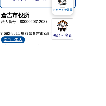
チャットで質問
倉吉市役所
法人番号：8000020312037
〒682-8611 鳥取県倉吉市葵町722
先頭へ戻る
窓口ご案内
開庁時間：平日午前8時30分～午後5時15分
（祝日および年末年始を除く）
TEL:
0858-22-8111
FAX:0858-22-1087
市役所へのアクセス
市役所電話帳
庁舎案内
統計情報・人口情報