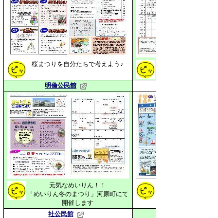
桜まつりを自分たちで考えよう♪
健康なカラダは自分
明倫公民館
元気なめいりん！！
「めいりん冬のまつり」河原町にて
～なだてっこランドin
開催します
社公民館