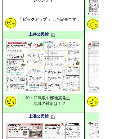
ジャンプ！
『
ピックアップ
』した
記事です 。
上北条ゲームーリー
上井公民館
10・21鳥取中部地震発生！
祝！第48回鳥取県交
地域の対応は！？
子ども見守り隊「ア
上灘公民館