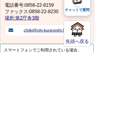
電話番号:0858-22-8159
チャットで質問
ファックス:0858-22-8230
場所:第2庁舎3階
chiiki@city.kurayoshi.lg.jp
先頭へ戻る
スマートフォンでご利用されている場合、
Microsoft Office用ファイルを閲覧できるアプ
リケーションが端末にインストールされていな
いことがございます。その場合、Microsoft
Officeまたは無償のMicrosoft社製ビューアーア
プリケーションの入っているPC端末などをご
利用し閲覧をお願い致します。
サイトマップ
プライバシーポリシー
このサイトの考えかた
リンク・著作権