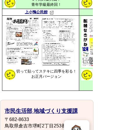
青年学級最終回！
上小鴨公民館
切って貼ってステキに四季を彩る！
クラシック、琴の演
お正月バージョン
マスコンサート！み
市民生活部 地域づくり支援課
〒682-8633
鳥取県倉吉市堺町2丁目253番地1