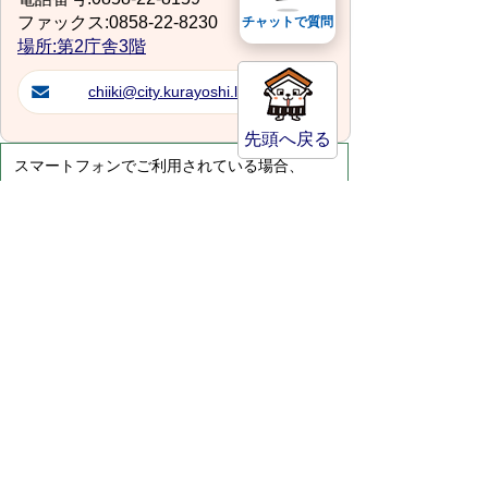
ファックス:0858-22-8230
チャットで質問
場所:第2庁舎3階
chiiki@city.kurayoshi.lg.jp
先頭へ戻る
スマートフォンでご利用されている場合、
Microsoft Office用ファイルを閲覧できるアプ
リケーションが端末にインストールされていな
いことがございます。その場合、Microsoft
Officeまたは無償のMicrosoft社製ビューアーア
プリケーションの入っているPC端末などをご
利用し閲覧をお願い致します。
サイトマップ
プライバシーポリシー
このサイトの考えかた
リンク・著作権
このサイトの使い方