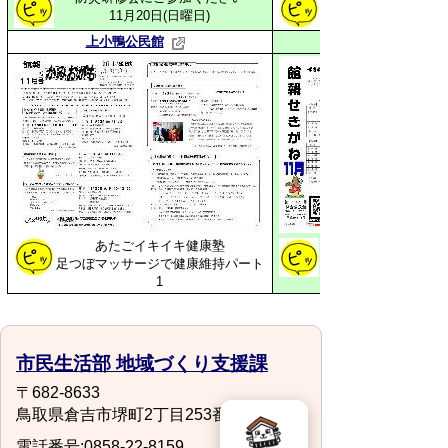
11月20日(日曜日)
上小鴨公民館
あたごイキイキ健康塾
足つぼマッサージで健康維持パート
1
市民生活部 地域づくり支援課
〒682-8633
鳥取県倉吉市堺町2丁目253番地1
電話番号:0858-22-8159