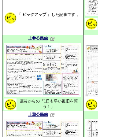
『
ピックアップ
』した
記事です 。
住民のみなさんの作
上井公民館
震災からの『1日も早い復旧を願
災害にも強いまちづ
う！』
上灘公民館