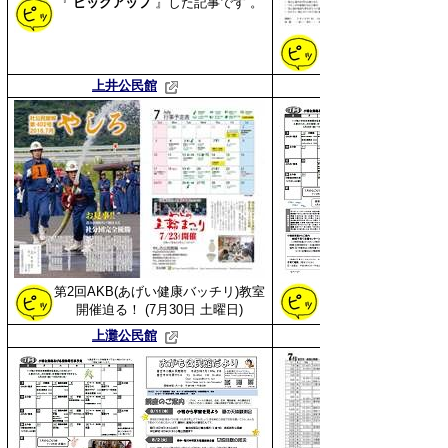
『
ピックアップ
』した
記事です 。
ご存知ですか？
上井公民館
第2回AKB(あげい健康バッチリ)教室
開催迫る！
(7月30日
土曜日
)
上灘公民館