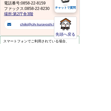
電話番号:0858-22-8159
チャットで質問
ファックス:0858-22-8230
場所:第2庁舎3階
chiiki@city.kurayoshi.lg.jp
先頭へ戻る
スマートフォンでご利用されている場合、
Microsoft Office用ファイルを閲覧できるアプ
リケーションが端末にインストールされていな
いことがございます。その場合、Microsoft
Officeまたは無償のMicrosoft社製ビューアーア
プリケーションの入っているPC端末などをご
利用し閲覧をお願い致します。
サイトマップ
プライバシーポリシー
このサイトの考えかた
リンク・著作権