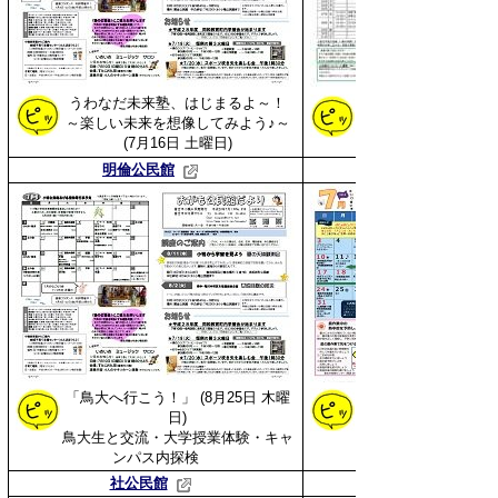
うわなだ未来塾、はじまるよ～！
～楽しい未来を想像してみよう♪～
(7月16日
土曜日
)
明倫公民館
「鳥大へ行こう！」
(8月25日 木曜
日)
「防災減災教室」を
鳥大生と交流・大学授業体験・キャ
ンパス内探検
社公民館