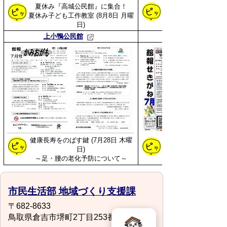
夏休み『高城公民館』に集合！
夏の天体観測会
夏休み子ども工作教室
(8月8日 月曜
日)
上小鴨公民館
健康長寿をのばす鍵
(7月28日 木曜
地域おこし協力隊・
日)
～足・腰の老化予防について～
市民生活部 地域づくり支援課
〒682-8633
鳥取県倉吉市堺町2丁目253番地1