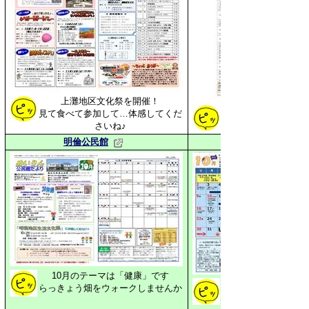
上灘地区文化祭を開催！
見て食べて参加して…体感してくだ
この機会にあなたも
さいね♪
明倫公民館
10月のテーマは「健康」です
らっきょう畑をウォークしませんか
お楽しみに♪（10月2