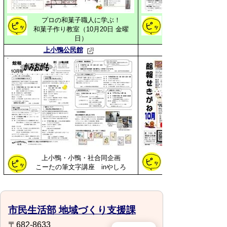
プロの和菓子職人に学ぶ！
筆文字教室 小鴨・
和菓子作り教室（10月20日 金曜
日）
上小鴨公民館
作品展・文化展スタ
上小鴨・小鴨・社合同企画
くらすけくんグッズ
こーたの筆文字講座 inやしろ
市民生活部 地域づくり支援課
〒682-8633