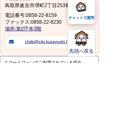
鳥取県倉吉市堺町2丁目253番地1
電話番号:0858-22-8159
チャットで質問
ファックス:0858-22-8230
場所:第2庁舎3階
chiiki@city.kurayoshi.lg.jp
先頭へ戻る
スマートフォンでご利用されている場合、
Microsoft Office用ファイルを閲覧できるアプ
リケーションが端末にインストールされていな
いことがございます。その場合、Microsoft
Officeまたは無償のMicrosoft社製ビューアーア
プリケーションの入っているPC端末などをご
利用し閲覧をお願い致します。
サイトマップ
プライバシーポリシー