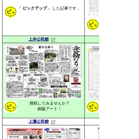
『
ピックアップ
』した
記事です 。
「うでずもう大会」
上井公民館
挑戦してみませんか？
銅版アート！
上灘公民館