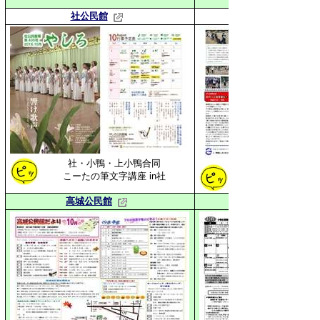
社公民館
社・小鴨・上小鴨合同
こーたの筆文字講座 in社
北谷の糖尿病事情に
高城公民館