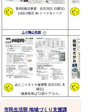
第4回婚活事業
(6月26日
日曜日
)
「スポーツ教室 室
お結び婚活 de トーク＆トーク
～屋外とは違った楽
上小鴨公民館
防災活動を実施しま
あたごイキイキ健康塾
(6月23日 木
曜日)
「健康長寿は“口腔ケア”から」
市民生活部 地域づくり支援課