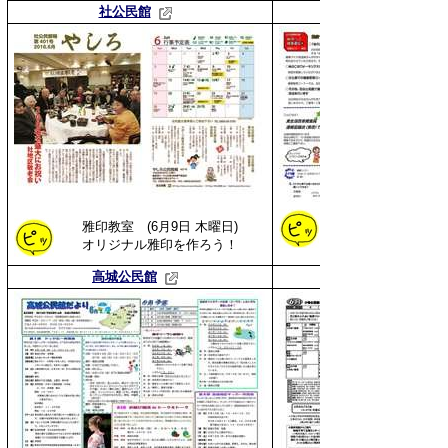
社公民館
雅印教室
(6月9日 木曜日)
トールペイント教室
オリジナル雅印を作ろう！
高城公民館