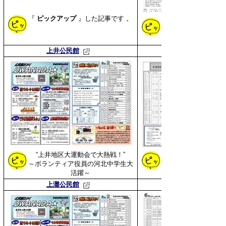
『
ピックアップ
』した
記事です 。
上井公民館
“上井地区大運動会で大熱戦！”
～ボランティア役員の河北中学生大
活躍～
上灘公民館