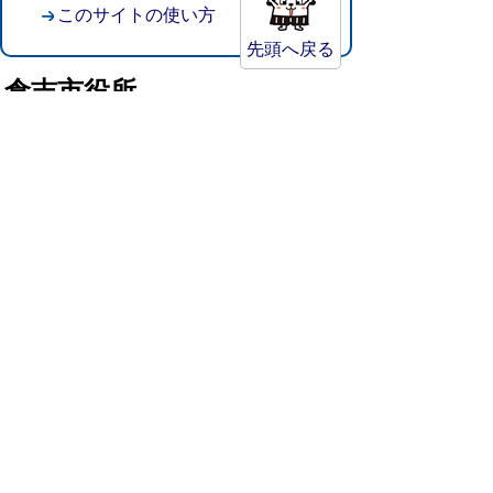
このサイトの使い方
先頭へ戻る
倉吉市役所
法人番号：8000020312037
〒682-8611 鳥取県倉吉市葵町722
窓口ご案内
開庁時間：平日午前8時30分～午後5時15分
（祝日および年末年始を除く）
TEL:
0858-22-8111
FAX:0858-22-1087
市役所へのアクセス
市役所電話帳
庁舎案内
統計情報・人口情報