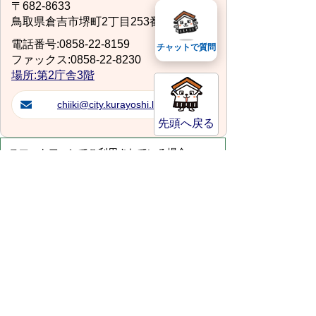
〒682-8633
鳥取県倉吉市堺町2丁目253番地1
電話番号:0858-22-8159
チャットで質問
ファックス:0858-22-8230
場所:第2庁舎3階
chiiki@city.kurayoshi.lg.jp
先頭へ戻る
スマートフォンでご利用されている場合、
Microsoft Office用ファイルを閲覧できるアプ
リケーションが端末にインストールされていな
いことがございます。その場合、Microsoft
Officeまたは無償のMicrosoft社製ビューアーア
プリケーションの入っているPC端末などをご
利用し閲覧をお願い致します。
サイトマップ
プライバシーポリシー