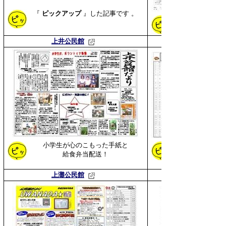
『
ピックアップ
』した
記事です 。
上井公民館
小学生が心のこもった手紙と
給食弁当配送！
上灘公民館