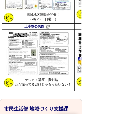
高城地区運動会開催！
（9月25日 日曜日）
上小鴨公民館
デジカメ講座～撮影編～
ただ撮ってるだけじゃもったいない！
市民生活部 地域づくり支援課