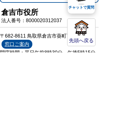
チャットで質問
倉吉市役所
法人番号：8000020312037
〒682-8611 鳥取県倉吉市葵町722
先頭へ戻る
窓口ご案内
開庁時間：平日午前8時30分～午後5時15分
（祝日および年末年始を除く）
TEL:
0858-22-8111
FAX:0858-22-1087
市役所へのアクセス
市役所電話帳
庁舎案内
統計情報・人口情報