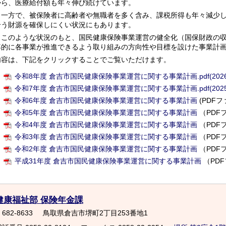
から、医療給付額も年々伸び続けています。
一方で、被保険者に高齢者や無職者を多く含み、課税所得も年々減少し
合う財源を確保しにくい状況にもあります。
このような状況のもと、国民健康保険事業運営の健全化（国保財政の収
率的に各事業が推進できるよう取り組みの方向性や目標を設けた事業計
内容は、下記をクリックすることでご覧いただけます。
令和8年度 倉吉市国民健康保険事業運営に関する事業計画.pdf(2026年2月
令和7年度 倉吉市国民健康保険事業運営に関する事業計画.pdf(2025年3
令和6年度 倉吉市国民健康保険事業運営に関する事業計画
(PDF
令和5年度 倉吉市国民健康保険事業運営に関する事業計画
（PDF
令和4年度 倉吉市国民健康保険事業運営に関する事業計画
（PDF
令和3年度 倉吉市国民健康保険事業運営に関する事業計画
（PDF
令和2年度 倉吉市国民健康保険事業運営に関する事業計画
（PDFフ
平成31年度 倉吉市国民健康保険事業運営に関する事業計画
（PDF
健康福祉部 保険年金課
682-8633
鳥取県倉吉市堺町2丁目253番地1