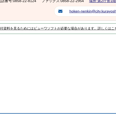
話番号:0858-22-8124
ファックス:0858-22-2954
場所:第2庁舎1階
hoken-nenkin@city.kurayoshi
付資料を見るためにはビューワソフトが必要な場合があります。詳しくはこ