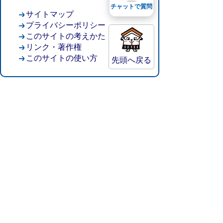
チャットで質問
サイトマップ
プライバシーポリシー
このサイトの考えかた
リンク・著作権
このサイトの使い方
先頭へ戻る
倉吉市役所
法人番号：8000020312037
〒682-8611 鳥取県倉吉市葵町722
窓口ご案内
開庁時間：平日午前8時30分～午後5時15分
（祝日および年末年始を除く）
TEL:
0858-22-8111
FAX:0858-22-1087
市役所へのアクセス
市役所電話帳