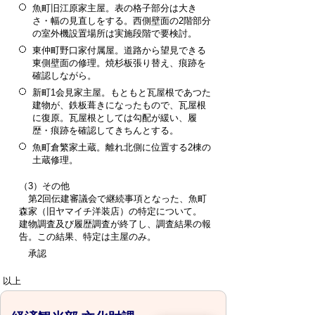
魚町旧江原家主屋。表の格子部分は大き
さ・幅の見直しをする。西側壁面の2階部分
の室外機設置場所は実施段階で要検討。
東仲町野口家付属屋。道路から望見できる
東側壁面の修理。焼杉板張り替え、痕跡を
確認しながら。
新町1会見家主屋。もともと瓦屋根であつた
建物が、鉄板葺きになったもので、瓦屋根
に復原。瓦屋根としては勾配が緩い、履
歴・痕跡を確認してきちんとする。
魚町倉繁家土蔵。離れ北側に位置する2棟の
土蔵修理。
（3）その他
第2回伝建審議会で継続事項となった、魚町
森家（旧ヤマイチ洋装店）の特定について。
建物調査及び履歴調査が終了し、調査結果の報
告。この結果、特定は主屋のみ。
承認
以上