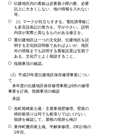
伝建地区内の看板は必要最小限の数、必要
以上に大きくしない、他の情報を入れない
等。
［i］マークが目立ちすぎる。電柱誘導板に
も多言語表記の努力を。字が小さい。説明
内容が実際と異なるものがある修正を。
重伝建地区は一つの文化財。伝建地区を説
明する文化財説明板であればよいが、地区
外の情報までも説明する看板設置は安易で
ある。文化庁とよく相談すること。
指摘事項の確認。
（2）平成23年度伝建地区保存修理事業につい
て
来年度の伝建地区保存修理事業は6件の修理
事業を計画。指摘事項の確認
承認
魚町尾崎家土蔵・主屋東側壁修理。壁面の
焼杉板張りは何でも板張りではいけない。
痕跡を確認して。屋根の痕跡も検討
東仲町桑田家土蔵。半解体修理。2年計画の
1年目。