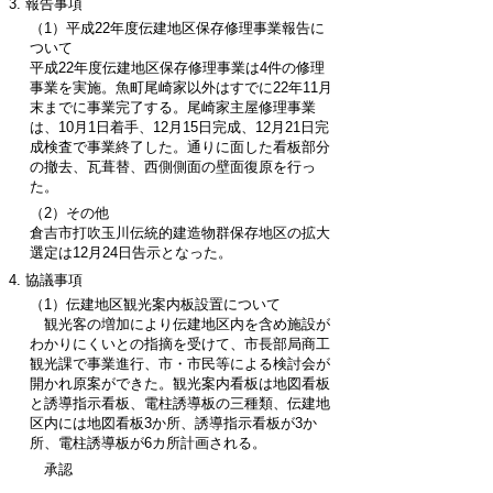
報告事項
（1）平成22年度伝建地区保存修理事業報告に
ついて
平成22年度伝建地区保存修理事業は4件の修理
事業を実施。魚町尾崎家以外はすでに22年11月
末までに事業完了する。尾崎家主屋修理事業
は、10月1日着手、12月15日完成、12月21日完
成検査で事業終了した。通りに面した看板部分
の撤去、瓦葺替、西側側面の壁面復原を行っ
た。
（2）その他
倉吉市打吹玉川伝統的建造物群保存地区の拡大
選定は12月24日告示となった。
協議事項
（1）伝建地区観光案内板設置について
観光客の増加により伝建地区内を含め施設が
わかりにくいとの指摘を受けて、市長部局商工
観光課で事業進行、市・市民等による検討会が
開かれ原案ができた。観光案内看板は地図看板
と誘導指示看板、電柱誘導板の三種類、伝建地
区内には地図看板3か所、誘導指示看板が3か
所、電柱誘導板が6カ所計画される。
承認