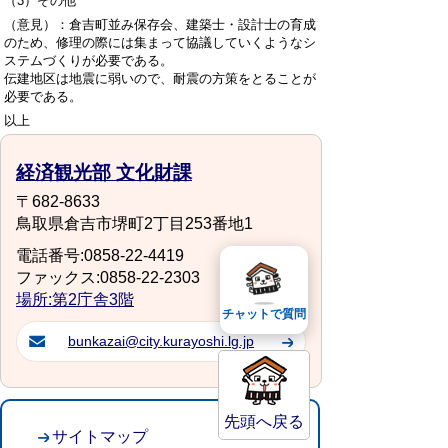
（3）その他
（意見）：倉吉町並み保存会、建築士・設計士の育成
のため、修理の際には集まって協議していくようなシ
ステムづくりが必要である。
伝建地区は地震に弱いので、耐震の方策をとることが
必要である。
以上
経済観光部 文化財課
〒682-8633
鳥取県倉吉市堺町2丁目253番地1
電話番号:0858-22-4419
ファックス:0858-22-2303
場所:第2庁舎3階
チャットで質問
bunkazai@city.kurayoshi.lg.jp
先頭へ戻る
サイトマップ