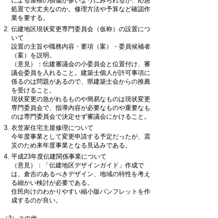
による屋根の損傷が多いようにみられるが、応急
処置で大丈夫なのか。修理方法や予算など確認作
業を要する。
伝建地区現状変更専門委員会（仮称）の設置につ
いて
設置の主旨や職務内容・要項（案）・委員候補者
（案）を説明。
（意見）：伝建審議会の小委員会と位置付け、審
議会委員を入れること。建築士個人が許可事項に
係るのは問題があるので、県建築士会からの推薦
を受けること。
現状変更の急がれるものや簡易なものは現状変更
専門委員会で、指導内容が必要なものや重要なも
のは専門委員会で決定せず審議会にかけること。
衣笠家住宅主屋修理について
今年度事業として変更申請する予定だったが、震
災のため来年度事業となる見込みである。
平成23年度伝建関係事業について
（意見）：「伝建地区デザインガイド」作成で
は、倉吉のあるべきデザイン、地域の特性を考え
る細かい検討が必要である。
住民向けのわかりやすい縮小版パンフレットを作
成するのが良い。