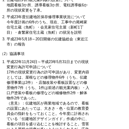
地図看板3か所、誘導看板3か所、電柱誘導板6か
所の現状変更を了承。
平成23年度伝建地区保存修理事業状況について
今年度計画の6件のうち、現在、工事中の尾崎家
住宅土蔵（魚町）・会見家住宅主屋（新町1丁
目）・倉繁家住宅土蔵（魚町）の状況を説明
平成23年5月18～20日開催の伝建協総会（東近江
市）の報告
（2）協議事項
平成22年11月24日～平成23年5月31日までの現状
変更行為許可申請について
17件の現状変更行為の許可申請があり、変更内容
としては、屋根などの修理物件6件（うち、伝建
修理事業は2件）・店舗改装や看板設置などの修
景物件7件（うち、1件は前述の観光案内板）・入
口戸塗装や看板の修理などの補修物件2件・解体
物件2件であった。
（意見）：伝建地区が商業地域であるので、看板
の設置にあたっては、大きさ・色・位置の教育委
員会の指針をもっておくこと。今年度に計画され
ている「伝建地区デザインガイド」作成の中に、
看板の項目を盛り込むことを検討すること。雪害