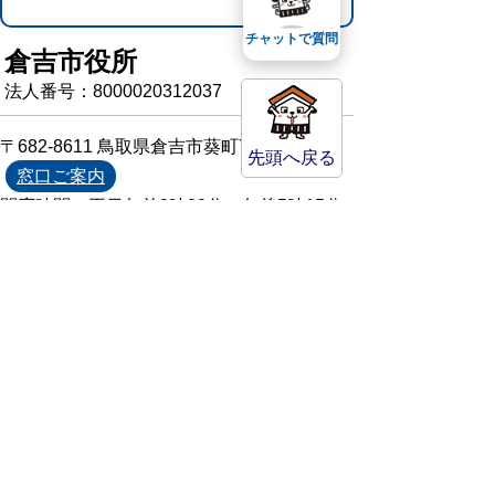
チャットで質問
倉吉市役所
法人番号：8000020312037
〒682-8611 鳥取県倉吉市葵町722
先頭へ戻る
窓口ご案内
開庁時間：平日午前8時30分～午後5時15分
（祝日および年末年始を除く）
TEL:
0858-22-8111
FAX:0858-22-1087
市役所へのアクセス
市役所電話帳
庁舎案内
統計情報・人口情報