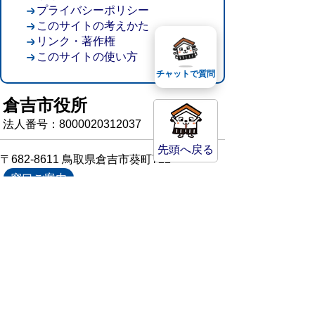
プライバシーポリシー
このサイトの考えかた
リンク・著作権
このサイトの使い方
チャットで質問
倉吉市役所
法人番号：8000020312037
先頭へ戻る
〒682-8611 鳥取県倉吉市葵町722
窓口ご案内
開庁時間：平日午前8時30分～午後5時15分
（祝日および年末年始を除く）
TEL:
0858-22-8111
FAX:0858-22-1087
市役所へのアクセス
市役所電話帳
庁舎案内
統計情報・人口情報