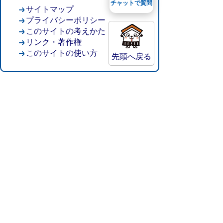
チャットで質問
サイトマップ
プライバシーポリシー
このサイトの考えかた
リンク・著作権
このサイトの使い方
先頭へ戻る
倉吉市役所
法人番号：8000020312037
〒682-8611 鳥取県倉吉市葵町722
窓口ご案内
開庁時間：平日午前8時30分～午後5時15分
（祝日および年末年始を除く）
TEL:
0858-22-8111
FAX:0858-22-1087
市役所へのアクセス
市役所電話帳