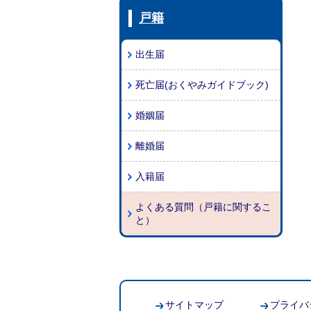
戸籍
出生届
死亡届(おくやみガイドブック)
婚姻届
離婚届
入籍届
よくある質問（戸籍に関するこ
と）
サイトマップ
プライバ