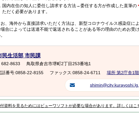
国内在住の知人に委任し請求する方法→委任する方が作成した直筆の
ただく必要があります。
なお、海外から直接請求いただく方法は、新型コロナウイルス感染症に
や場合によっては送達不能で返送されることがある等の理由のためお受
い。
市民生活部 市民課
682-8633
鳥取県倉吉市堺町2丁目253番地1
話番号:0858-22-8155
ファックス:0858-24-6711
場所:第2庁舎1階
shimin@city.kurayoshi.lg.
付資料を見るためにはビューワソフトが必要な場合があります。詳しくはこ