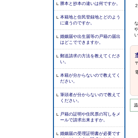
謄本と抄本の違いは何ですか。
本籍地と住民登録地とどのよう
に違うのですか。
婚姻届や出生届等の戸籍の届出
はどこでできますか。
郵送請求の方法を教えてくださ
い。
〒
電
本籍が分からないので教えてく
ださい。
筆頭者が分からないので教えて
ください。
添
戸籍の証明や住民票の写しをメ
ールで請求出来ますか。
婚姻届の受理証明書が必要です