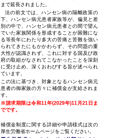
まで延長されました。
法の前文では、ハンセン病の隔離政策の
下、ハンセン病元患者家族等が、偏見と差
別の中で、ハンセン病元患者との間で望ん
でいた家族関係を形成することが困難にな
る等長年にわたり多大の苦痛と苦難を強い
られてきたにもかかわらず、その問題の重
大性が認識されず、これに対する国及び政
府の取組がなされてこなかったことを深刻
に受け止め、深くおわびする旨が述べられ
ています。
この法に基づき、対象となるハンセン病元
患者の御家族の方々に補償金が支給されま
す。
※請求期限は令和11年(2029年)11月21日ま
でです。
補償金制度に関する詳細や申請様式は次の
厚生労働省ホームページをご覧ください。