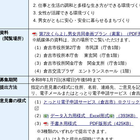
仕事と生活の調和と多様な生き方ができる環境づく
女性が活躍できる環境づくり
男女がともに安心・安全に暮らせるまちづくり
資料
第7次くらよし男女共同参画プラン（素案）（PDF形
（閲覧場所）
※紙媒体の資料は、次の場所でご覧いただけます。
（1）倉吉市役所第2庁舎 市民課（庁舎1階）
（2）倉吉市役所本庁舎 東玄関（庁舎1階）
（3）倉吉市役所関金庁舎 関金支所（庁舎1階）
（4）倉吉交流プラザ エントランスホール（1階）
募集期間
令和8年1月7日(水曜日)午後5時まで
提出方法
指定の意見書の様式に住所、名前、連絡先、ご意見を
リ、電子メールまたはとっとり電子申請サービス（倉
意見書の様式
（1）
とっとり電子申請サービス（倉吉市）※クリック
（2）
データ入力用様式 Excel形式
（393KB）
（3）
手書き用様式 PDF版形式（425KB）
※3種類のいずれかで提出できます。
※（1）は入力と提出が同時にできます。