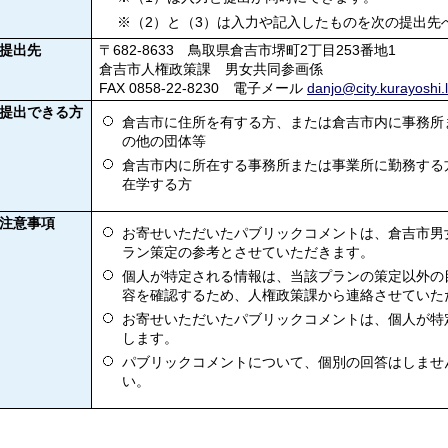
※（2）と（3）は入力や記入したものを次の提出先
提出先
〒682-8633 鳥取県倉吉市堺町2丁目253番地1
倉吉市人権政策課 男女共同参画係
FAX 0858-22-8230 電子メール
danjo@city.kurayoshi.l
提出できる方
倉吉市に住所を有する方、または倉吉市内に事務所
の他の団体等
倉吉市内に所在する事務所または事業所に勤務する
在学する方
注意事項
お寄せいただいたパブリックコメントは、倉吉市男
ラン策定の参考とさせていただきます。
個人が特定される情報は、当該プランの策定以外の
容を確認するため、人権政策課から連絡させていた
お寄せいただいたパブリックコメントは、個人が特
します。
パブリックコメントについて、個別の回答はしませ
い。