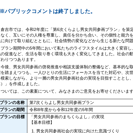
※パブリックコメントは終了しました。
倉吉市では、令和2年度に「第6次くらよし男女共同参画プラン」を策
りなく、互いにその人権を尊重し、責任を分かち合い、その個性と能力
現に向けて取り組むとともに、社会情勢の変化などから生じる新たな問
プラン期間中の5年間において私たちのライフスタイルは大きく変容し、
化の促進など、生活を取り巻く環境も大きく変化してきました。社会の
変わりつつあります。
今後、男女共同参画の啓発推進や相談支援体制の整備など、基本的な取
標を踏まえつつも、一人ひとりの生活にフォーカスを当てた対応や、次
を模索しながら、より一層の男女共同参画社会の実現を目指すこととし、
案）」を作成しました。
ついては、この素案について、みなさまのご意見をお寄せくださいます
プランの名称
第7次くらよし男女共同参画プラン
プランの期間
令和8年度から令和12年度の5年間
プランの目標
「男女共同参画のまちくらよし」の実現
【基本目標】
男女共同参画社会の実現に向けた意識づくり