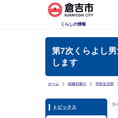
くらしの情報
第7次くらよし
します
ホーム
組織別索引
市民生活部
トピックス