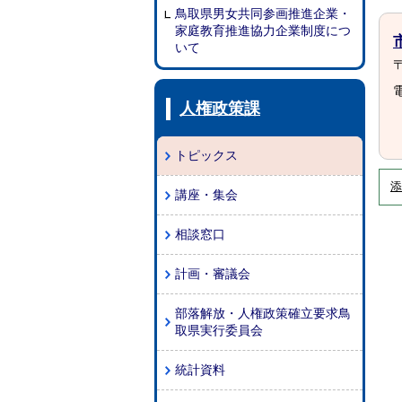
鳥取県男女共同参画推進企業・
家庭教育推進協力企業制度につ
いて
〒
電
人権政策課
トピックス
添
講座・集会
相談窓口
計画・審議会
部落解放・人権政策確立要求鳥
取県実行委員会
統計資料