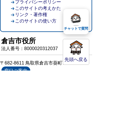
プライバシーポリシー
このサイトの考えかた
リンク・著作権
このサイトの使い方
チャットで質問
倉吉市役所
法人番号：8000020312037
先頭へ戻る
〒682-8611 鳥取県倉吉市葵町722
窓口ご案内
開庁時間：平日午前8時30分～午後5時15分
（祝日および年末年始を除く）
TEL:
0858-22-8111
FAX:0858-22-1087
市役所へのアクセス
市役所電話帳
庁舎案内
統計情報・人口情報