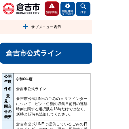
サブメニュー表示
倉吉市公式ライン
公開
令和6年度
年度
件名
倉吉市公式ライン
意
倉吉市公式LINEのごみの日リマインダー
見・
について、ビン・缶類の収集日前日の連絡
問合
時刻に関する選択肢を18時だけではなく、
せの
16時と17時も追加してください。
概要
倉吉市公式LINEで提供しているごみの日