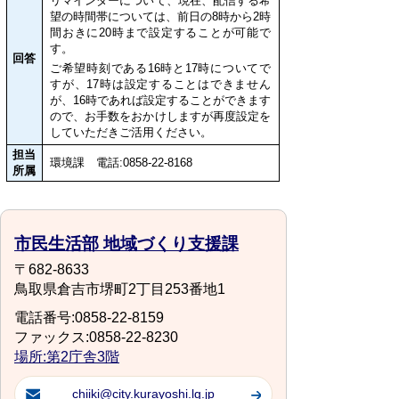
リマインダーについて、現在、配信する希
望の時間帯については、前日の8時から2時
間おきに20時まで設定することが可能で
す。
回答
ご希望時刻である16時と17時についてで
すが、17時は設定することはできません
が、16時であれば設定することができます
ので、お手数をおかけしますが再度設定を
していただきご活用ください。
担当
環境課 電話:0858-22-8168
所属
市民生活部 地域づくり支援課
〒682-8633
鳥取県倉吉市堺町2丁目253番地1
電話番号:0858-22-8159
ファックス:0858-22-8230
場所:第2庁舎3階
chiiki@city.kurayoshi.lg.jp