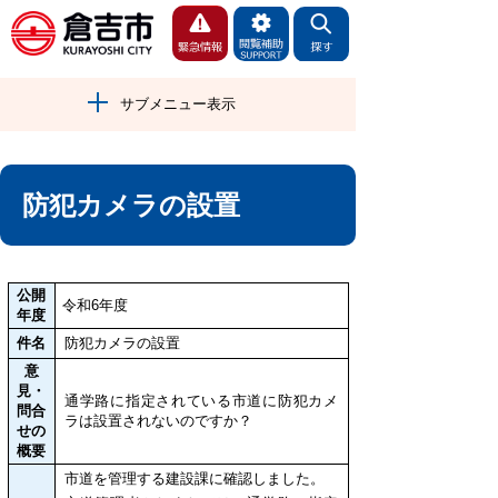
サブメニュー表示
防犯カメラの設置
公開
令和6年度
年度
件名
防犯カメラの設置
意
見・
通学路に指定されている市道に防犯カメ
問合
ラは設置されないのですか？
せの
概要
市道を管理する建設課に確認しました。