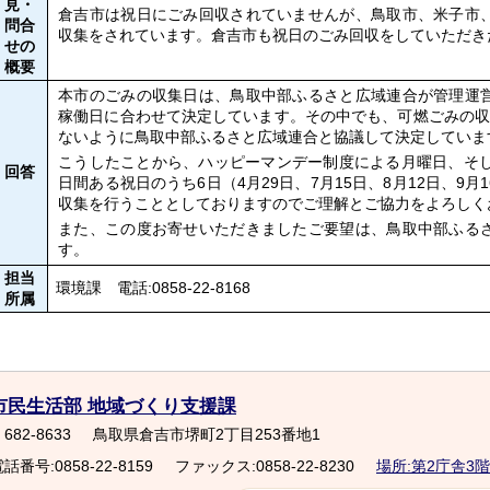
見・
倉吉市は祝日にごみ回収されていませんが、鳥取市、米子市
問合
収集をされています。倉吉市も祝日のごみ回収をしていただき
せの
概要
本市のごみの収集日は、鳥取中部ふるさと広域連合が管理運
稼働日に合わせて決定しています。その中でも、可燃ごみの収
ないように鳥取中部ふるさと広域連合と協議して決定していま
こうしたことから、ハッピーマンデー制度による月曜日、そし
回答
日間ある祝日のうち6日（4月29日、7月15日、8月12日、9月1
収集を行うこととしておりますのでご理解とご協力をよろしく
また、この度お寄せいただきましたご要望は、鳥取中部ふる
す。
担当
環境課 電話:0858-22-8168
所属
市民生活部 地域づくり支援課
682-8633
鳥取県倉吉市堺町2丁目253番地1
話番号:0858-22-8159
ファックス:0858-22-8230
場所:第2庁舎3階