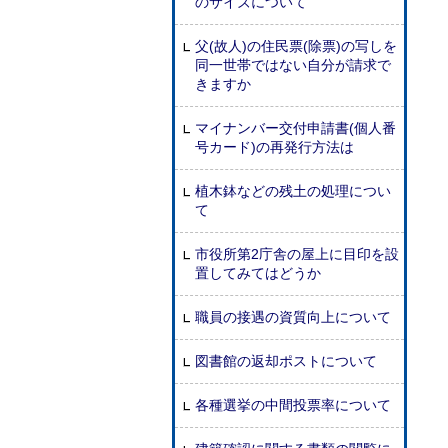
のサイズについて
父(故人)の住民票(除票)の写しを
同一世帯ではない自分が請求で
きますか
マイナンバー交付申請書(個人番
号カード)の再発行方法は
植木鉢などの残土の処理につい
て
市役所第2庁舎の屋上に目印を設
置してみてはどうか
職員の接遇の資質向上について
図書館の返却ポストについて
各種選挙の中間投票率について