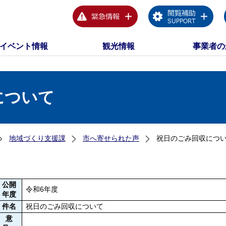
イベント情報
観光情報
事業者の
について
地域づくり支援課
市へ寄せられた声
祝日のごみ回収につ
公開
令和6年度
年度
件名
祝日のごみ回収について
意