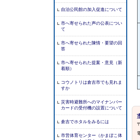
自治公民館の加入促進について
市へ寄せられた声の公表につい
て
市へ寄せられた陳情・要望の回
答
市へ寄せられた提案・意見（新
着順）
コウノトリは倉吉市でも見れま
すか
災害時避難所へのマイナンバー
カードの受付機の設置について
倉吉でホタルをみるには
〒
電
市営体育センター（かまぼこ体