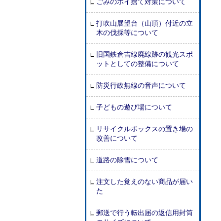
ごみのポイ捨て対策について
打吹山展望台（山頂）付近の立
木の伐採等について
旧国鉄倉吉線廃線跡の観光スポ
ットとしての整備について
防災行政無線の音声について
子どもの遊び場について
リサイクルボックスの置き場の
改善について
道路の除雪について
注文した覚えのない商品が届い
た
郵送で行う転出届の返信用封筒