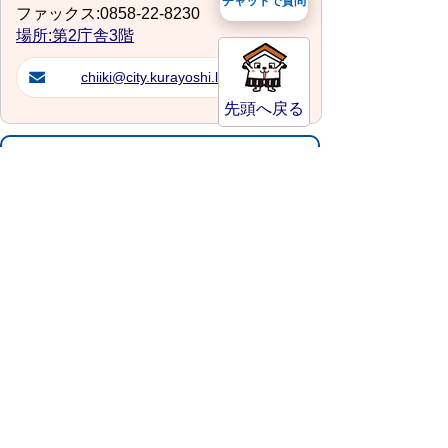
チャットで質問
ファックス:0858-22-8230
場所:第2庁舎3階
chiiki@city.kurayoshi.lg.jp
先頭へ戻る
サイトマップ
プライバシーポリシー
このサイトの考えかた
リンク・著作権
このサイトの使い方
倉吉市役所
法人番号：8000020312037
〒682-8611 鳥取県倉吉市葵町722
窓口ご案内